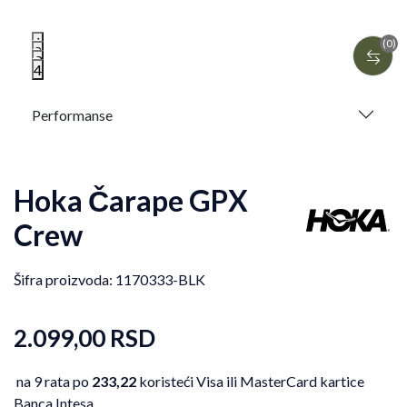
1
(0)
2
3
4
Performanse
Hoka Čarape GPX
Crew
Šifra proizvoda:
1170333-BLK
2.099,00
RSD
na 9 rata po
233,22
koristeći Visa ili MasterCard kartice
Banca Intesa