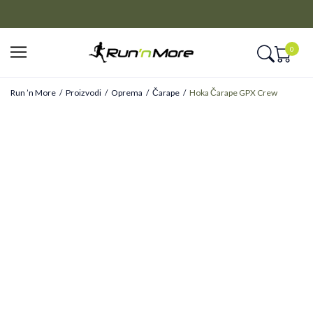
CLICK&COLLECT
Platite unapred i preuzmite u prodavnici po vašem izboru
0
Run ’n More
Proizvodi
Oprema
Čarape
Hoka Čarape GPX Crew