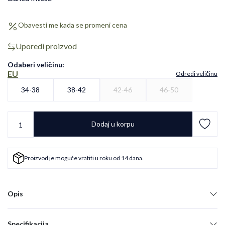
Obavesti me kada se promeni cena
Uporedi proizvod
Odaberi veličinu
:
EU
Odredi veličinu
34-38
38-42
42-46
46-50
Dodaj u korpu
Proizvod je moguće vratiti u roku od 14 dana.
Opis
Specifikacija