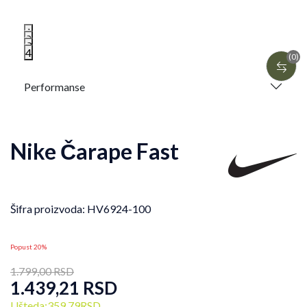
1
2
3
4
(0)
Performanse
Nike Čarape Fast
Šifra proizvoda:
HV6924-100
Popust 20%
1.799,00
RSD
1.439,21
RSD
Ušteda:
359,79
RSD