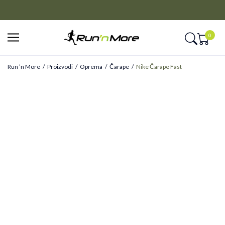
CLICK&COLLECT
Platite unapred i preuzmite u prodavnici po vašem izboru
0
Run ’n More
Proizvodi
Oprema
Čarape
Nike Čarape Fast