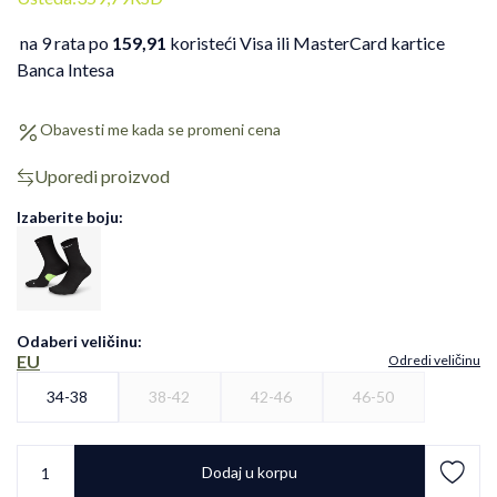
na 9 rata po
159,91
koristeći Visa ili MasterCard kartice
Banca Intesa
Obavesti me kada se promeni cena
Uporedi proizvod
Izaberite boju:
Odaberi veličinu
:
EU
Odredi veličinu
34-38
38-42
42-46
46-50
Dodaj u korpu