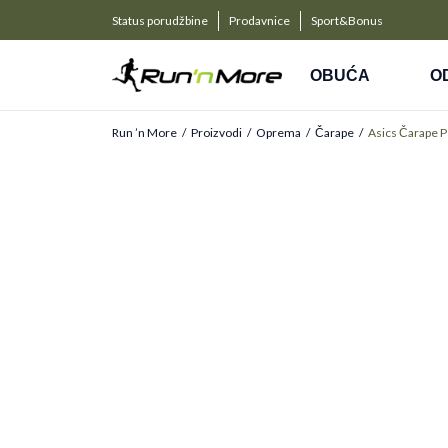
a kompanije
PLAĆANJE NA RATE
Status porudžbine
Prodavnice
Sport&Bonus
Kreditnim karticama BANCA INTESA platite na 9 rat
OBUĆA
O
Run ’n More
Proizvodi
Oprema
Čarape
Asics Čarape 