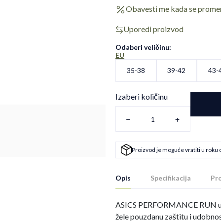
Obavesti me kada se prome
Uporedi proizvod
Odaberi veličinu
:
EU
35-38
39-42
43-
Izaberi količinu
Proizvod je moguće vratiti u roku 
Opis
Specifikacija
Pro
ASICS PERFORMANCE RUN unisex
žele pouzdanu zaštitu i udobnos