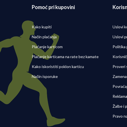
Pomoć pri kupovini
Korisn
Kako kupiti
Uslovi k
Način plaćanja
Uslovi p
Plaćanje karticom
Politika
Plaćanje karticama na rate bez kamate
Korisni
Kako iskoristiti poklon karticu
Proveri
Način isporuke
Zamena 
Povraća
Reklama
Žalbe i
Pravo n