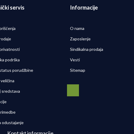
ički servis
Informacije
orišćenja
O nama
rodaje
Zaposlenje
 privatnosti
Sindikalna prodaja
čka podrška
Vesti
 status porudžbine
Sitemap
veličina
j sredstava
cije
 primedbe
a odustajanje
Kontakt informacije