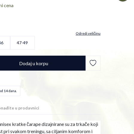
ni cena
Odredi veličinu
46
47-49
Dodaj u korpu
od 14 dana.
nađite u prodavnici
 kratke čarape dizajnirane su za trkače koji
t pri svakom treningu, sa ciljanim komforom i