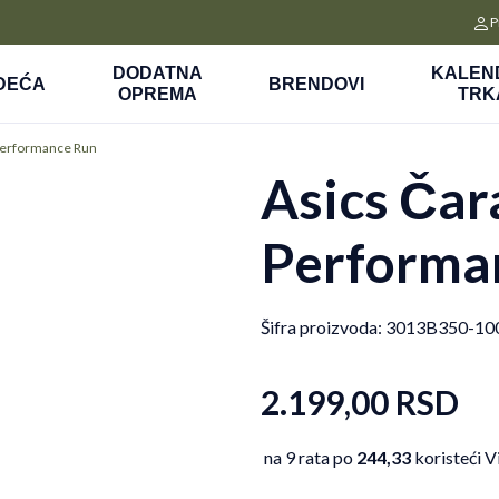
CLICK&COLLECT
P
a
Platite unapred i preuzmite u prodavnici po vašem izboru
DODATNA
KALEN
DEĆA
BRENDOVI
OPREMA
TRK
Performance Run
Asics Čar
Performa
Šifra proizvoda:
3013B350-10
2.199,00
RSD
na 9 rata po
244,33
koristeći V