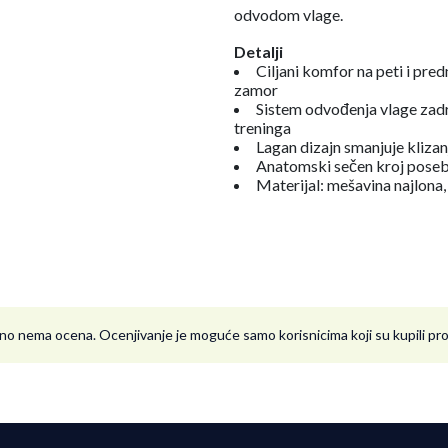
odvodom vlage.
Detalji
Ciljani komfor na peti i pre
zamor
Sistem odvođenja vlage zad
treninga
Lagan dizajn smanjuje kliza
Anatomski sečen kroj posebn
Materijal: mešavina najlona, 
no nema ocena. Ocenjivanje je moguće samo korisnicima koji su kupili p