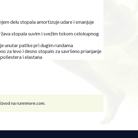
dnjem delu stopala amortizuje udare i smanjuje
ržava stopala suvim i svežim tokom celokupnog
nje unutar patike pri dugim rundama
o za levo i desno stopalo za savršeno prianjanje
poliestera i elastana
roizvod na runnmore.com.