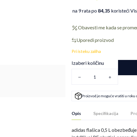
na 9 rata po
84,35
koristeći Vi
Obavesti me kada se prome
Uporedi proizvod
Pri isteku zaliha
Izaberi količinu
Proizvod je moguće vratiti u roku 
Opis
Specifikacija
Pro
adidas flašica 0,5 L obezbeđuje 