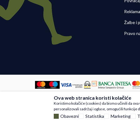
Povraća
Reklama
Žalbe i
Pravo n
Ova web stranica koristi kolačiće
Nastojimo da budemo što precizniji u
Koristimo kolačiće (cookies) da bismo učinili da ov
artikli prikazani na sajtu su deo na
personalizovali sadržaj i oglase, omogućili funkcije d
Obavezni
Statistika
Marketing
T