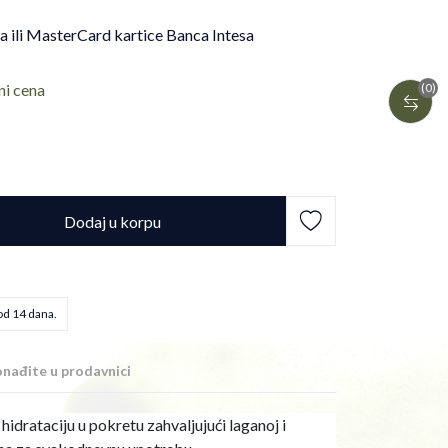
sa ili MasterCard kartice Banca Intesa
ni cena
(0)
Dodaj u korpu
od 14 dana.
nađite u prodavnici
hidrataciju u pokretu zahvaljujući laganoj i