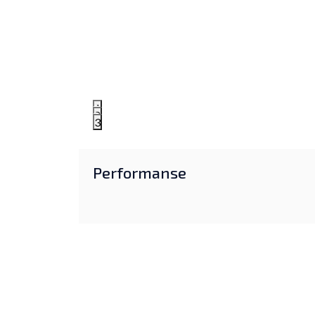
1
2
3
Performanse