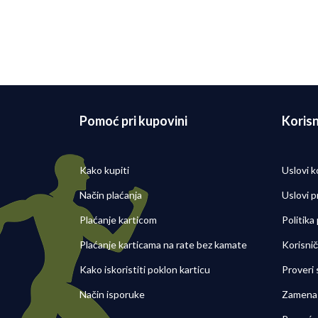
Pomoć pri kupovini
Korisn
Kako kupiti
Uslovi k
Način plaćanja
Uslovi p
Plaćanje karticom
Politika
Plaćanje karticama na rate bez kamate
Korisni
Kako iskoristiti poklon karticu
Proveri
Način isporuke
Zamena 