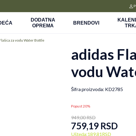
CLICK&COLLECT
P
a
Platite unapred i preuzmite u prodavnici po vašem izboru
DODATNA
KALEN
DEĆA
BRENDOVI
OPREMA
TRK
Flašica za vodu Water Bottle
adidas Fla
vodu Wate
Šifra proizvoda:
KD2785
Popust 20%
949,00
RSD
759,19
RSD
Ušteda:
189,81
RSD