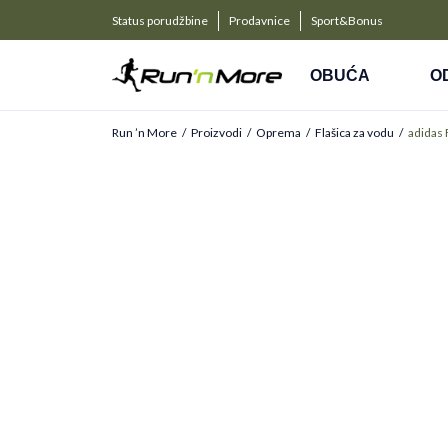
a kompanije
PLAĆANJE NA RATE
Status porudžbine
Prodavnice
Sport&Bonus
Kreditnim karticama BANCA INTESA platite na 9 rat
OBUĆA
O
Run ’n More
Proizvodi
Oprema
Flašica za vodu
adidas 