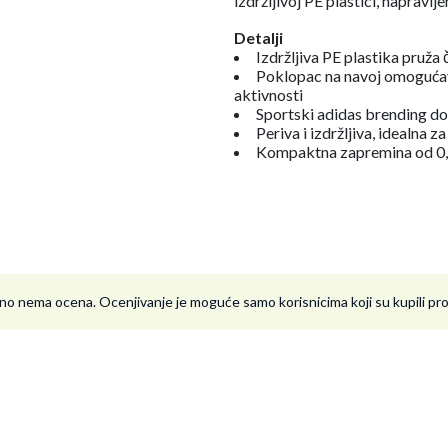
izdržljivoj PE plastici, naprav
Detalji
Izdržljiva PE plastika pruža 
Poklopac na navoj omogućav
aktivnosti
Sportski adidas brending dod
Periva i izdržljiva, idealna z
Kompaktna zapremina od 0,5 
no nema ocena. Ocenjivanje je moguće samo korisnicima koji su kupili p