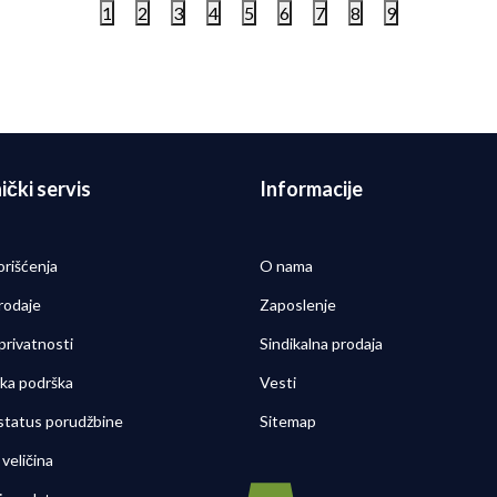
1
2
3
4
5
6
7
8
9
ički servis
Informacije
orišćenja
O nama
rodaje
Zaposlenje
 privatnosti
Sindikalna prodaja
čka podrška
Vesti
 status porudžbine
Sitemap
veličina