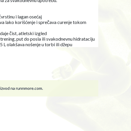
ljena za svakodnevnu upotrebu.
čvrstinu i lagan osećaj
a lako korišćenje i sprečava curenje tokom
aje čist, atletski izgled
a trening, put do posla ili svakodnevnu hidrataciju
L olakšava nošenje u torbi ili džepu
roizvod na runnmore.com.