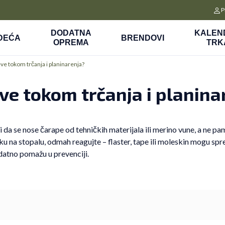
PLAĆANJE NA RATE
CLICK&
P
m karticama BANCA INTESA platite na 9 rata
Platite unapred i preuzmite
DODATNA
KALEN
DEĆA
BRENDOVI
OPREMA
TRK
eve tokom trčanja i planinarenja?
eve tokom trčanja i planina
 da se nose čarape od tehničkih materijala ili merino vune, a ne pamu
u na stopalu, odmah reagujte – flaster, tape ili moleskin mogu spreč
datno pomažu u prevenciji.