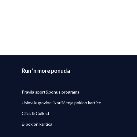
ajčešća pitanja za trkače
Kako održavati obuću i
opremu da duže traju?
Detaljnije
9/09/2025
Run 'n more ponuda
Pravila sport&bonus programa
Uslovi kupovine i korišćenja poklon kartice
Click & Collect
E-poklon kartica