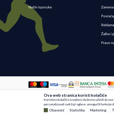
Način isporuke
Zamena 
Povraća
Reklama
Žalbe i
Pravo n
Ova web stranica koristi kolačiće
Nastojimo da budemo što precizniji u
Koristimo kolačiće (cookies) da bismo učinili da ov
artikli prikazani na sajtu su deo na
personalizovali sadržaj i oglase, omogućili funkcije d
Obavezni
Statistika
Marketing
T