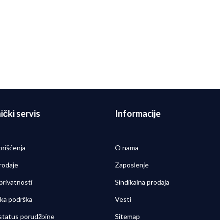
Najčešća pitanja za trkače
N
e
Koja je razlika između
vodootpornih i
vodoodbojnih materijala?
je
Detaljnije
29/09/2025
2
ički servis
Informacije
orišćenja
O nama
rodaje
Zaposlenje
 privatnosti
Sindikalna prodaja
čka podrška
Vesti
 status porudžbine
Sitemap