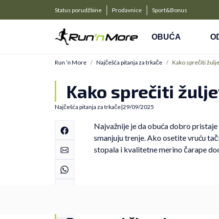
Obaveštenje o promeni naziva kompanije
Status porudžbine
Prodavnice
Sport&Bonus
Kreditni
OBUĆA
O
Run ’n More
Najčešća pitanja za trkače
Kako sprečiti žulj
Kako sprečiti žulj
Najčešća pitanja za trkače
|
29/09/2025
Najvažnije je da obuća dobro pristaje i
smanjuju trenje. Ako osetite vruću tačk
stopala i kvalitetne merino čarape do