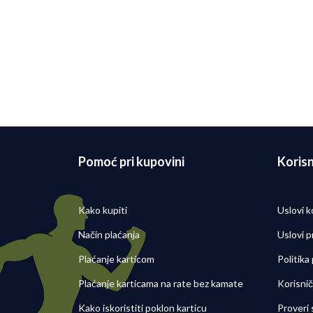
Najčešća pitanja za trkače
Da li je bolje koristiti patik
za trčanje ili trail patike u
brdskim uslovima?
Detaljni
29/09/2025
Pomoć pri kupovini
Korisn
Kako kupiti
Uslovi k
Način plaćanja
Uslovi p
Plaćanje karticom
Politika
Plaćanje karticama na rate bez kamate
Korisni
Kako iskoristiti poklon karticu
Proveri