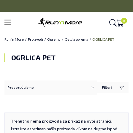
CLICK&COLLECT
a 9 rata
Platite unapred i preuzmite u prodavnici po vašem i
0
Run ’n More
Proizvodi
Oprema
Ostala oprema
OGRLICA PET
OGRLICA PET
Filteri
Trenutno nema proizvoda za prikaz na ovoj stranici.
Istražite asortiman naših proizvoda klikom na dugme ispod.