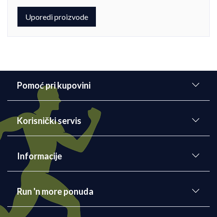
Uporedi proizvode
Pomoć pri kupovini
Korisnički servis
Informacije
Run 'n more ponuda