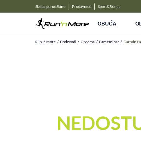
a kompanije
PLAĆANJE NA RATE
Status porudžbine
Prodavnice
Sport&Bonus
Kreditnim karticama BANCA INTESA platite na 9 rat
OBUĆA
O
Run ’n More
Proizvodi
Oprema
Pametni sat
Garmin Pa
NEDOST