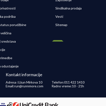
 privatnosti
Sindikalna prodaja
čka podrška
Vesti
 status porudžbine
Sitemap
veličina
j sredstava
cije
 primedbe
a odustajanje
Kontakt informacije
Adresa :
Uzun Mirkova 10
Telefon:
011 422 1410
Email:
run@runnmore.com
Radno vreme:
10 - 21h