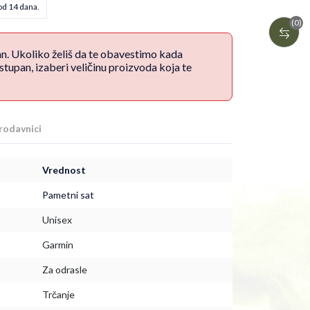
od 14 dana.
(0)
an. Ukoliko želiš da te obavestimo kada
upan, izaberi veličinu proizvoda koja te
rodavnici
Vrednost
Pametni sat
Unisex
Garmin
Za odrasle
Trčanje