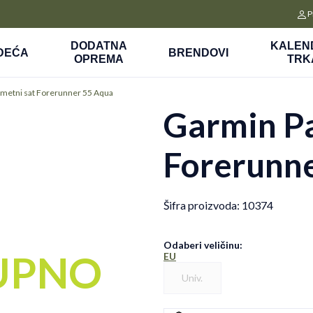
CLICK&COLLECT
P
a
Platite unapred i preuzmite u prodavnici po vašem izboru
DODATNA
KALEN
DEĆA
BRENDOVI
OPREMA
TRK
metni sat Forerunner 55 Aqua
Garmin P
Forerunn
Šifra proizvoda:
10374
Odaberi veličinu
:
UPNO
EU
Univ.