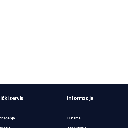
n Pametni sat Forerunner 55
rra sivi
0,00
RSD
ički servis
Informacije
orišćenja
O nama
rodaje
Zaposlenje