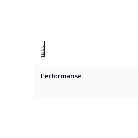
1
2
3
4
Performanse