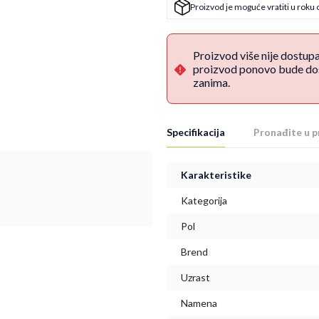
Proizvod je moguće vratiti u roku 
Proizvod više nije dostup
proizvod ponovo bude dost
zanima.
Specifikacija
Pronađite u p
Karakteristike
Kategorija
Pol
Brend
Uzrast
Namena