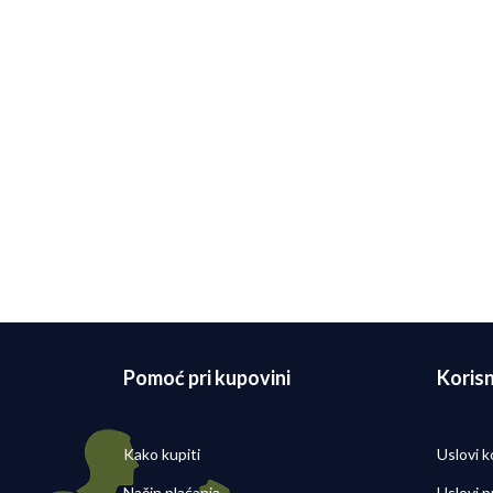
Garmin Pametni sat Forerunner 55
Garmi
(Crni)
Monte
27.000,00
RSD
27.00
Pomoć pri kupovini
Korisn
Kako kupiti
Uslovi k
Način plaćanja
Uslovi p