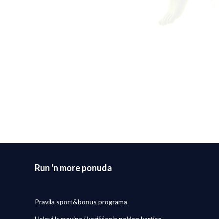
Run 'n more ponuda
Pravila sport&bonus programa
Uslovi kupovine i korišćenja poklon kartice