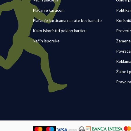
Plaćanje karticom
Politika
Plaćanje karticama na rate bez kamate
Korisni
Kako iskoristiti poklon karticu
Proveri
Način isporuke
Zamena 
Povraća
Reklama
Žalbe i
Pravo n