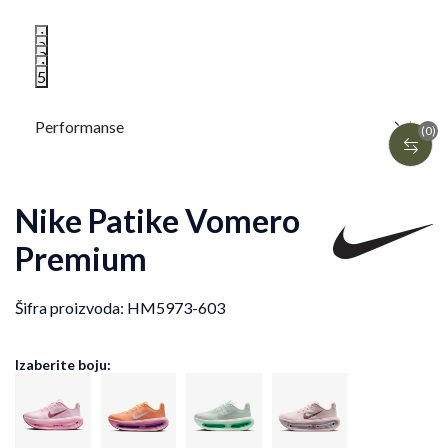
1
2
3
4
5
Performanse
(0)
Nike Patike Vomero
Premium
Šifra proizvoda:
HM5973-603
Izaberite boju: