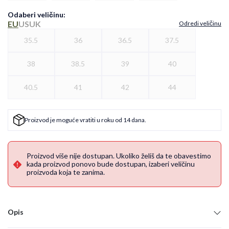
Odaberi veličinu
:
EU
US
UK
Odredi veličinu
35.5
36
36.5
37.5
38
38.5
39
40
40.5
41
42
44
Proizvod je moguće vratiti u roku od 14 dana.
Proizvod više nije dostupan. Ukoliko želiš da te obavestimo
kada proizvod ponovo bude dostupan, izaberi veličinu
proizvoda koja te zanima.
Opis