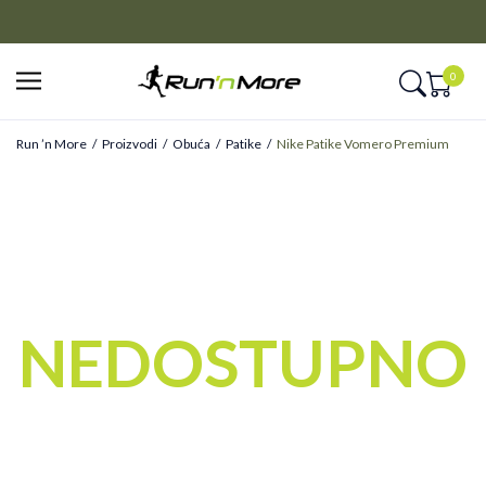
CLICK&COLLECT
Platite unapred i preuzmite u prodavnici po vašem izboru
0
Run ’n More
Proizvodi
Obuća
Patike
Nike Patike Vomero Premium
NEDOSTUPNO