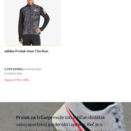
adidas Prsluk Own The Run
5.399,10
RSD
5.999,00
RSD
8.299,00
RSD
Popust 27% + 10%
Prsluk za trčanje
može biti odličan dodatak
vašoj sportskoj garderobi i opremi. Reč je o