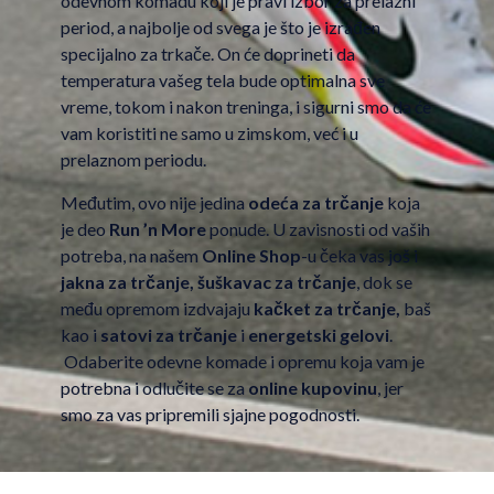
odevnom komadu koji je pravi izbor za prelazni
period, a najbolje od svega je što je izrađen
specijalno za trkače. On će doprineti da
temperatura vašeg tela bude optimalna sve
vreme, tokom i nakon treninga, i sigurni smo da će
vam koristiti ne samo u zimskom, već i u
prelaznom periodu.
Međutim, ovo nije jedina
odeća za trčanje
koja
je deo
Run ’n More
ponude. U zavisnosti od vaših
potreba, na našem
Online Shop
-u čeka vas još i
jakna za trčanje
,
šuškavac za trčanje
, dok se
među opremom izdvajaju
kačket za trčanje
,
baš
kao i
satovi za trčanje
i
energetski gelovi
.
Odaberite odevne komade i opremu koja vam je
potrebna i odlučite se za
online kupovinu
, jer
smo za vas pripremili sjajne pogodnosti.