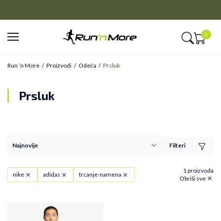
CLICK&COLLECT
Platite unapred i preuzmite u prodavnici po vašem izboru
0
Run ’n More
Proizvodi
Odeća
Prsluk
Prsluk
Filteri
1 proizvoda
nike
adidas
trcanje-namena
Obriši sve