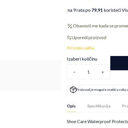
na 9 rata po
79,91
koristeći Vi
Obavesti me kada se prome
Uporedi proizvod
Pri isteku zaliha
Izaberi količinu
Proizvod je moguće vratiti u roku 
Opis
Specifikacija
Pro
Shoe Care Waterproof Protector