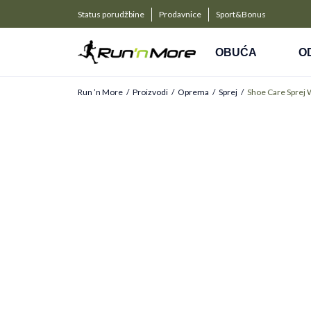
a kompanije
PLAĆANJE NA RATE
Status porudžbine
Prodavnice
Sport&Bonus
Kreditnim karticama BANCA INTESA platite na 9 rat
OBUĆA
O
Run ’n More
Proizvodi
Oprema
Sprej
Shoe Care Sprej 