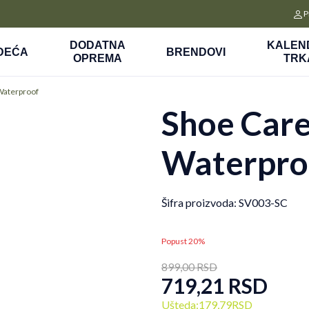
CLICK&COLLECT
P
a
Platite unapred i preuzmite u prodavnici po vašem izboru
DODATNA
KALEN
DEĆA
BRENDOVI
OPREMA
TRK
Waterproof
Shoe Care
Waterpro
Šifra proizvoda:
SV003-SC
Popust 20%
899,00
RSD
719,21
RSD
Ušteda:
179,79
RSD