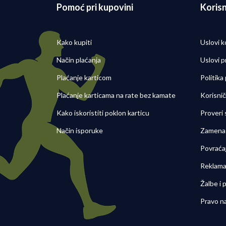
Pomoć pri kupovini
Korisn
Kako kupiti
Uslovi k
Način plaćanja
Uslovi p
Plaćanje karticom
Politika
Plaćanje karticama na rate bez kamate
Korisni
Kako iskoristiti poklon karticu
Proveri
Način isporuke
Zamena 
Povraća
Reklama
Žalbe i
Pravo n