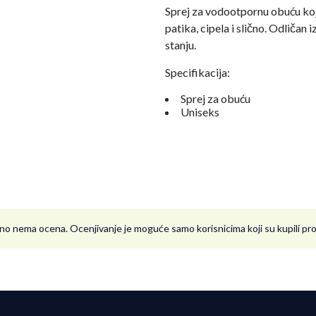
Sprej za vodootpornu obuću koji
patika, cipela i slično. Odliča
stanju.
Specifikacija:
Sprej za obuću
Uniseks
no nema ocena. Ocenjivanje je moguće samo korisnicima koji su kupili p