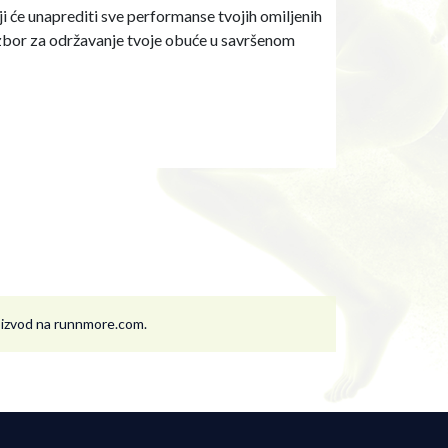
 će unaprediti sve performanse tvojih omiljenih
n izbor za održavanje tvoje obuće u savršenom
roizvod na runnmore.com.