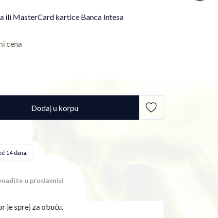
sa ili MasterCard kartice Banca Intesa
ni cena
Dodaj u korpu
od 14 dana.
nađite u prodavnici
 je sprej za obuću.