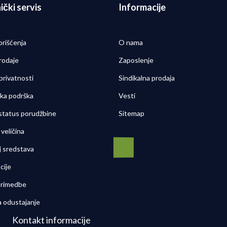
ički servis
Informacije
orišćenja
O nama
rodaje
Zaposlenje
 privatnosti
Sindikalna prodaja
čka podrška
Vesti
 status porudžbine
Sitemap
veličina
j sredstava
cije
 primedbe
a odustajanje
Kontakt informacije