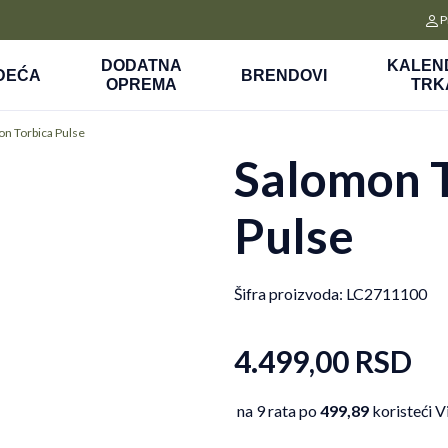
CLICK&COLLECT
P
a
Platite unapred i preuzmite u prodavnici po vašem izboru
DODATNA
KALEN
DEĆA
BRENDOVI
OPREMA
TRK
n Torbica Pulse
Salomon 
Pulse
Šifra proizvoda:
LC2711100
4.499,00
RSD
na 9 rata po
499,89
koristeći V