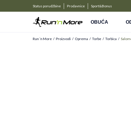
a kompanije
PLAĆANJE NA RATE
Status porudžbine
Prodavnice
Sport&Bonus
Kreditnim karticama BANCA INTESA platite na 9 rat
OBUĆA
O
Run ’n More
Proizvodi
Oprema
Torbe
Torbica
Salomo