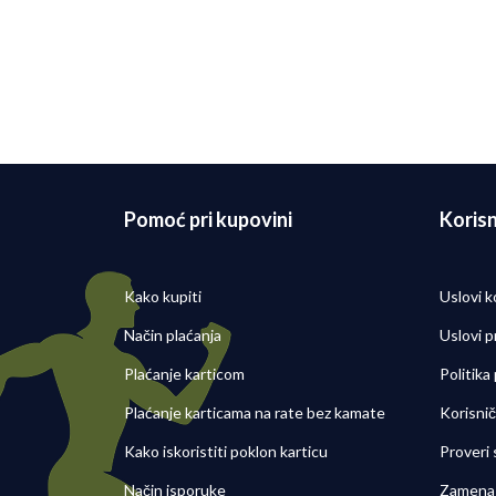
Pomoć pri kupovini
Korisn
Kako kupiti
Uslovi k
Način plaćanja
Uslovi p
Plaćanje karticom
Politika
Plaćanje karticama na rate bez kamate
Korisni
Kako iskoristiti poklon karticu
Proveri
Način isporuke
Zamena 