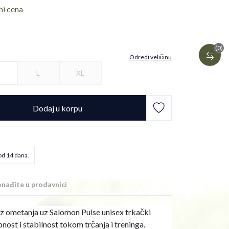
ni cena
(0)
Odredi veličinu
L
XL
Dodaj u korpu
od 14 dana.
nađite u prodavnici
z ometanja uz Salomon Pulse unisex trkački
bnost i stabilnost tokom trčanja i treninga.