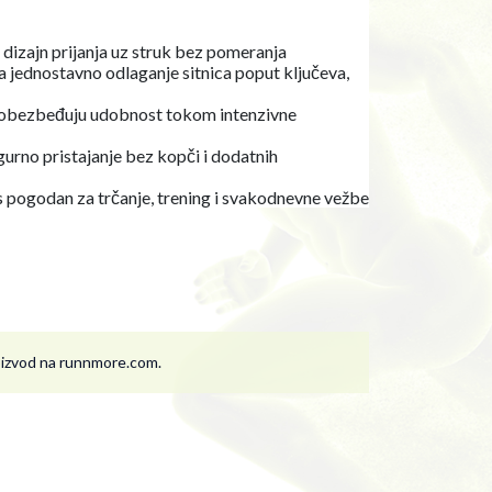
i dizajn prijanja uz struk bez pomeranja
 jednostavno odlaganje sitnica poput ključeva,
li obezbeđuju udobnost tokom intenzivne
urno pristajanje bez kopči i dodatnih
 pogodan za trčanje, trening i svakodnevne vežbe
roizvod na runnmore.com.