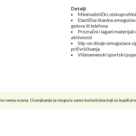
Detalji
Minimalistički, niskoprofiln
Elastična tkanina omogućava
gelova ili telefona
Prozračni i lagani materija
aktivnosti
Slip-on dizajn omogućava sig
pričvršćivanja
Višenamenski sportski pojas
no nema ocena. Ocenjivanje je moguće samo korisnicima koji su kupili p