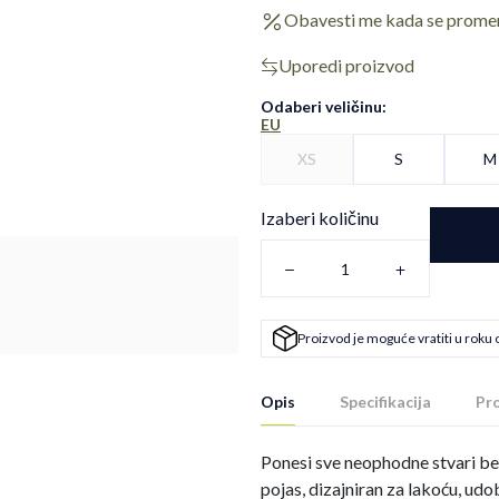
Obavesti me kada se prome
Uporedi proizvod
Odaberi veličinu
:
EU
XS
S
M
Izaberi količinu
Proizvod je moguće vratiti u roku 
Opis
Specifikacija
Pro
Ponesi sve neophodne stvari be
pojas, dizajniran za lakoću, udo