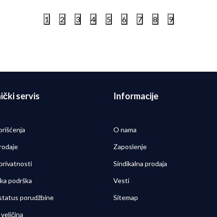
1
2
3
4
5
6
7
8
9
ički servis
Informacije
orišćenja
O nama
rodaje
Zaposlenje
 privatnosti
Sindikalna prodaja
čka podrška
Vesti
 status porudžbine
Sitemap
veličina