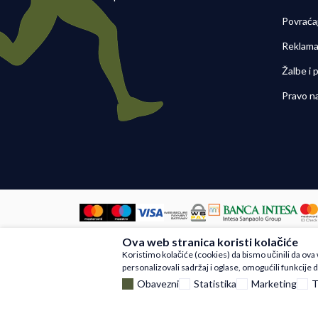
Povraća
Reklama
Žalbe i
Pravo n
Ova web stranica koristi kolačiće
Nastojimo da budemo što precizniji u
Koristimo kolačiće (cookies) da bismo učinili da ov
artikli prikazani na sajtu su deo na
personalizovali sadržaj i oglase, omogućili funkcije d
Obavezni
Statistika
Marketing
T