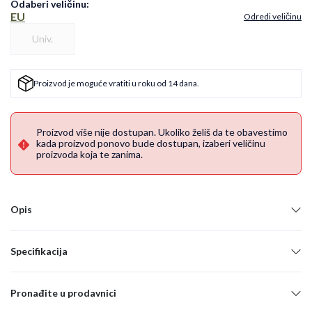
Odaberi veličinu
:
EU
Odredi veličinu
Univ.
Proizvod je moguće vratiti u roku od 14 dana.
Proizvod više nije dostupan. Ukoliko želiš da te obavestimo
kada proizvod ponovo bude dostupan, izaberi veličinu
proizvoda koja te zanima.
Opis
Specifikacija
Pronađite u prodavnici