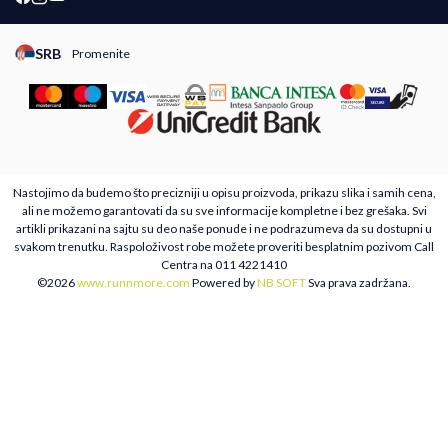
SRB
Promenite
Promeni instancu sajta, posetite sajtove za druge zemlje
Nastojimo da budemo što precizniji u opisu proizvoda, prikazu slika i samih cena,
ali ne možemo garantovati da su sve informacije kompletne i bez grešaka. Svi
artikli prikazani na sajtu su deo naše ponude i ne podrazumeva da su dostupni u
svakom trenutku. Raspoloživost robe možete proveriti besplatnim pozivom Call
Centra na 011 4221410
©2026
www.runnmore.com
Powered by
NB SOFT
Sva prava zadržana.