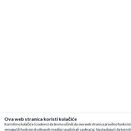
Ova web stranica koristi kolačiće
Koristimo kolačiće (cookies) da bismo učinili da ova web stranica pravilno funkcio
omogućili funkcije društvenih medija i analizirali saobraćaj. Nastavljajući da koris