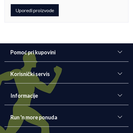
Uporedi proizvode
Pomoć pri kupovini
Korisnički servis
Informacije
Run 'n more ponuda