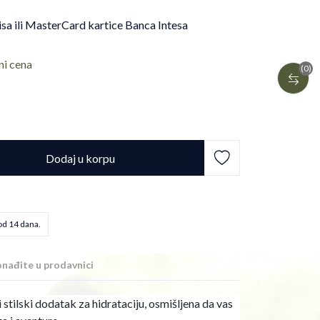
isa ili MasterCard kartice Banca Intesa
ni cena
(0)
Dodaj u korpu
od 14 dana.
nađite u prodavnici
 i stilski dodatak za hidrataciju, osmišljena da vas