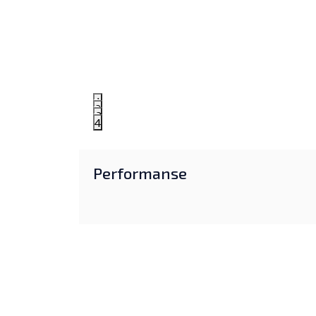
1
2
3
4
Performanse