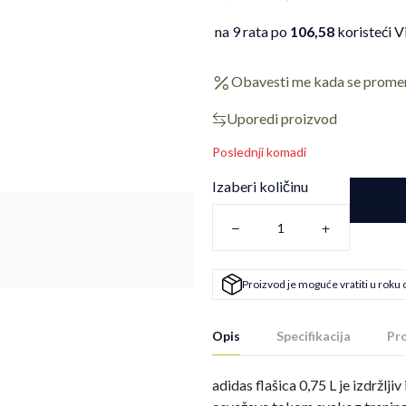
na 9 rata po
106,58
koristeći V
Obavesti me kada se prome
Uporedi proizvod
Poslednji komadi
Izaberi količinu
Proizvod je moguće vratiti u roku 
Opis
Specifikacija
Pro
adidas flašica 0,75 L je izdržljiv