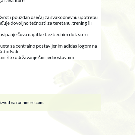
 i avanture.
a čvrst i pouzdan osećaj za svakodnevnu upotrebu
je dovoljno tečnosti za teretanu, trening ili
rosipanje čuva napitke bezbednim dok ste u
ueta sa centralno postavljenim adidas logom na
šni utisak
ašini, što održavanje čini jednostavnim
roizvod na runnmore.com.