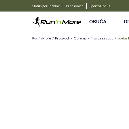
a kompanije
PLAĆANJE NA RATE
Status porudžbine
Prodavnice
Sport&Bonus
Kreditnim karticama BANCA INTESA platite na 9 rat
OBUĆA
O
Run ’n More
Proizvodi
Oprema
Flašica za vodu
adidas 