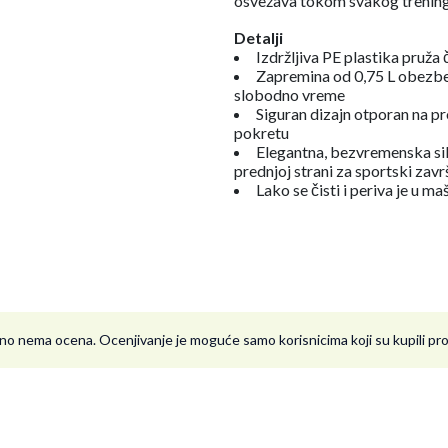
osvežava tokom svakog treninga
Detalji
Izdržljiva PE plastika pruž
Zapremina od 0,75 L obezbeđu
slobodno vreme
Siguran dizajn otporan na p
pokretu
Elegantna, bezvremenska sil
prednjoj strani za sportski zavr
Lako se čisti i periva je u m
no nema ocena. Ocenjivanje je moguće samo korisnicima koji su kupili p