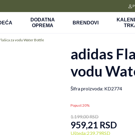
CLICK&COLLECT
P
a
Platite unapred i preuzmite u prodavnici po vašem izboru
DODATNA
KALEN
DEĆA
BRENDOVI
OPREMA
TRK
Flašica za vodu Water Bottle
adidas Fla
vodu Wate
Šifra proizvoda:
KD2774
Popust 20%
1.199,00
RSD
959,21
RSD
Ušteda:
239,79
RSD