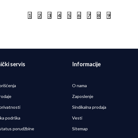
1
2
3
4
5
6
7
8
9
ički servis
Informacije
orišćenja
O nama
rodaje
Zaposlenje
 privatnosti
Sindikalna prodaja
čka podrška
Vesti
 status porudžbine
Sitemap