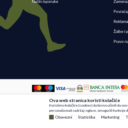
Način isporuke
Zamena 
Povraća
Reklama
Žalbe i
Pravo n
Ova web stranica koristi kolačiće
Nastojimo da budemo što precizniji u
Koristimo kolačiće (cookies) da bismo učinili da ov
artikli prikazani na sajtu su deo na
personalizovali sadržaj i oglase, omogućili funkcije d
Obavezni
Statistika
Marketing
T