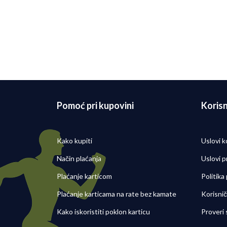
Pomoć pri kupovini
Korisn
Kako kupiti
Uslovi k
Način plaćanja
Uslovi p
Plaćanje karticom
Politika
Plaćanje karticama na rate bez kamate
Korisni
Kako iskoristiti poklon karticu
Proveri