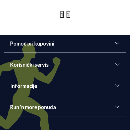
Popust 20%
Popust 20%
1
2
Pomoć pri kupovini
Korisnički servis
Informacije
Run 'n more ponuda