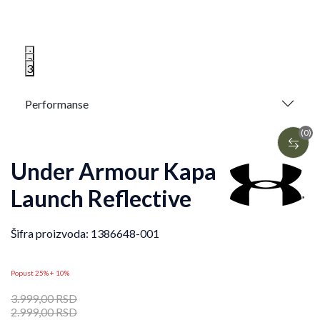
1
2
3
Performanse
(0)
Under Armour Kapa
Launch Reflective
Šifra proizvoda:
1386648-001
Popust 25% + 10%
3.999,00
RSD
2.999,00
RSD