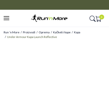
CLICK&COLLECT
Platite unapred i preuzmite u prodavnici po vašem izboru
0
Run ’n More
Proizvodi
Oprema
Kačketi i kape
Kapa
Under Armour Kapa Launch Reflective