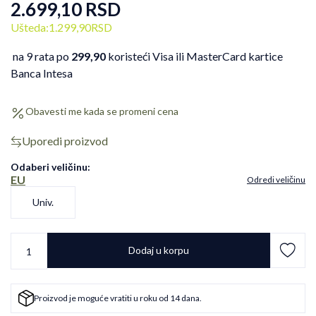
2.699,10
RSD
Ušteda:
1.299,90
RSD
na 9 rata po
299,90
koristeći Visa ili MasterCard kartice
Banca Intesa
Obavesti me kada se promeni cena
Uporedi proizvod
Odaberi veličinu
:
EU
Odredi veličinu
Univ.
Dodaj u korpu
Proizvod je moguće vratiti u roku od 14 dana.