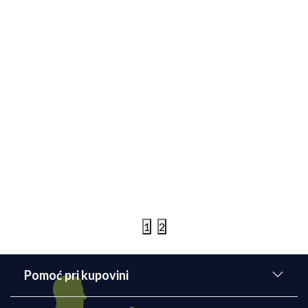
Trčanje
KAFA I TRČANJE: Sve što jedan trkač treba da
zna o kafi
Većina ljudi ne može da zamisli dan bez šoljice, dve,
tri, četiri kafe. Nela Bunčić (@yugoslovenka_)
otkriva šta trkači treba da znaju o kafi.
Detaljnije
06/08/2019
1
2
Pomoć pri kupovini