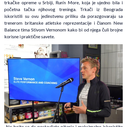
trkačke opreme u Srbiji, Run’n More, koja je ujedno bila i
početna tačka njihovog treninga. Trkači iz Beograda
iskoristili su ovu jedinstvenu priliku da porazgovaraju sa
trenerom britanske atletske reprezentacije i članom New
Balance tima Stivom Vernonom kako bi od njega čuli brojne
korisne i praktične savete.
„Ne bojte se da postavljate pitanja i maksimalno iskoristite