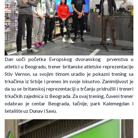
Dan uoči početka Evropskog dvoranskog prvenstva u
atletici u Beogradu, trener britanske atletske reprezentacije
Stiv Vernon, sa svojim timom uradio je pokazni trening sa
trkačima iz Srbije i preneo im svoje iskustvo. Zanimljivost je
da su se britanskoj reprezentaciji u trčanju pridružili i treneri
trkačkih zajednica iz Beograda. Za ovaj trening, čuveni trener
odabrao je centar Beograda, tačnije, park Kalemegdan i
šetalište uz Dunav i Savu.