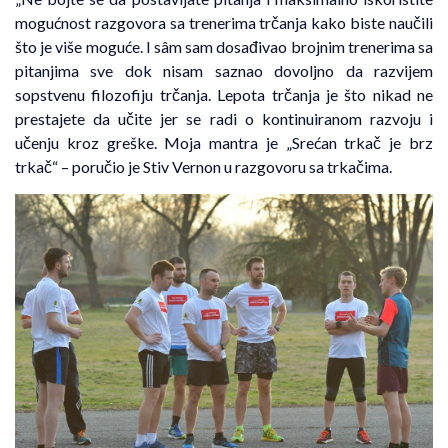
mogućnost razgovora sa trenerima trčanja kako biste naučili
što je više moguće. I sâm sam dosađivao brojnim trenerima sa
pitanjima sve dok nisam saznao dovoljno da razvijem
sopstvenu filozofiju trčanja. Lepota trčanja je što nikad ne
prestajete da učite jer se radi o kontinuiranom razvoju i
učenju kroz greške. Moja mantra je „Srećan trkač je brz
trkač“ – poručio je Stiv Vernon u razgovoru sa trkačima.