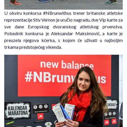
U okviru konkursa #NBrunwithus trener britanske atletske
reprezentacije Stiv Vernon je uručio nagradu, dve Vip karte za
sve dane Evropskog dvoranskog atletskog prvenstva.
Pobednik konkursa je Aleksandar Maksimović, a karte je
preuzela njegova kćerka, s kojom će uživati u najboljim
trkama predstojećeg vikenda.