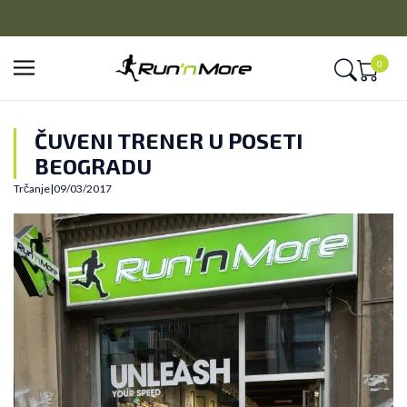
CLICK&COLLECT
Platite unapred i preuzmite u prodavnici po vašem izboru
0
ČUVENI TRENER U POSETI
BEOGRADU
Trčanje
|
09/03/2017