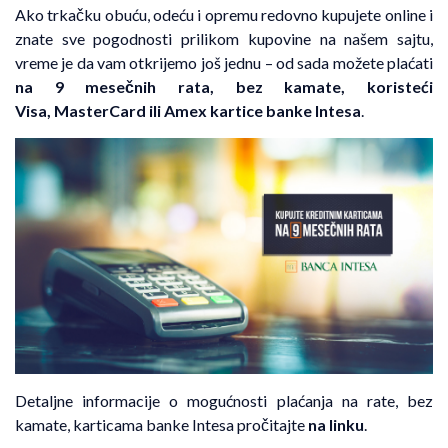
Ako trkačku obuću, odeću i opremu redovno kupujete online i
znate sve pogodnosti prilikom kupovine na našem sajtu,
vreme je da vam otkrijemo još jednu – od sada možete plaćati
na 9 mesečnih rata, bez kamate,
koristeći
Visa, MasterCard ili Amex kartice banke Intesa
.
Detaljne informacije o mogućnosti plaćanja na rate, bez
kamate, karticama banke Intesa pročitajte
na linku
.