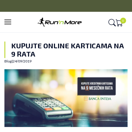
CLICK&COLLECT
a 9 rata
Platite unapred i preuzmite u prodavnici po vašem i
0
KUPUJTE ONLINE KARTICAMA NA
9 RATA
Blog
|
24/09/2019