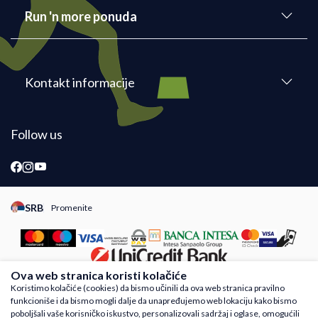
Run 'n more ponuda
Kontakt informacije
Follow us
SRB
Promenite
Promeni instancu sajta, posetite sajtove za druge zemlje
Ova web stranica koristi kolačiće
Koristimo kolačiće (cookies) da bismo učinili da ova web stranica pravilno
funkcioniše i da bismo mogli dalje da unapređujemo web lokaciju kako bismo
Nastojimo da budemo što precizniji u opisu proizvoda, prikazu slika i samih cena,
poboljšali vaše korisničko iskustvo, personalizovali sadržaj i oglase, omogućili