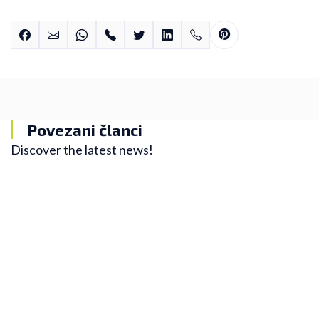
Povezani članci
Discover the latest news!
Blog
"Easy run" i zašto ga većina trkača pogrešno