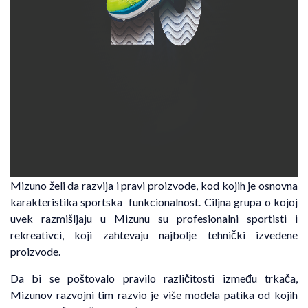
Mizuno želi da razvija i pravi proizvode, kod kojih je osnovna
karakteristika sportska funkcionalnost. Ciljna grupa o kojoj
uvek razmišljaju u Mizunu su profesionalni sportisti i
rekreativci, koji zahtevaju najbolje tehnički izvedene
proizvode.
Da bi se poštovalo pravilo različitosti između trkača,
Mizunov razvojni tim razvio je više modela patika od kojih