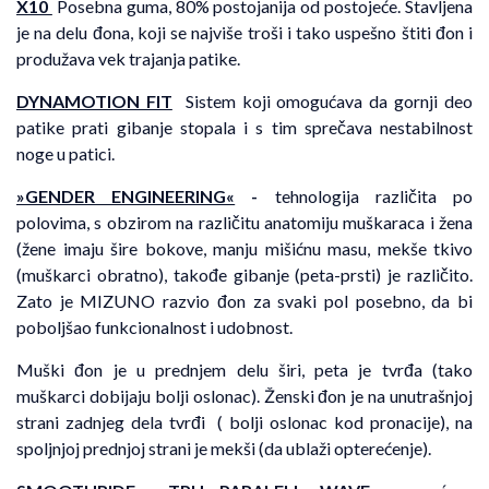
X10
Posebna guma, 80% postojanija od postojeće. Stavljena
je na delu đona, koji se najviše troši i tako uspešno štiti đon i
produžava vek trajanja patike.
DYNAMOTION FIT
Sistem koji omogućava da gornji deo
patike prati gibanje stopala i s tim sprečava nestabilnost
noge u patici.
»GENDER ENGINEERING«
-
tehnologija različita po
polovima, s obzirom na različitu anatomiju muškaraca i žena
(žene imaju šire bokove, manju mišićnu masu, mekše tkivo
(muškarci obratno), takođe gibanje (peta-prsti) je različito.
Zato je MIZUNO razvio đon za svaki pol posebno, da bi
poboljšao funkcionalnost i udobnost.
Muški đon je u prednjem delu širi, peta je tvrđa (tako
muškarci dobijaju bolji oslonac). Ženski đon je na unutrašnjoj
strani zadnjeg dela tvrđi ( bolji oslonac kod pronacije), na
spoljnjoj prednjoj strani je mekši (da ublaži opterećenje).