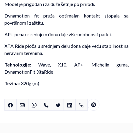
Model je prigodan i za duže šetnje po prirodi.
Dynamotion fit pruža optimalan kontakt stopala sa
površinom i zaštitu.
AP+ pena u srednjem đonu daje više udobnosti patici.
XTA Ride ploča u srednjem delu đona daje veću stabilnost na
neravnim terenima.
Tehnologije:
Wave, X10, AP+, Michelin guma,
DynamotionFit, XtaRide
Težina:
320g (m)