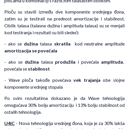
pločama u kombinaciji s različitim talasastim oblikom.
Ploču su stavili između dve komponente srednjega đona,
zatim su je testirali na prednost amortizacije i stabilnost.
Oblik talasa (talasna dužina i amplituda talasa) su se menjali
kod testiranja i rezultati su bili sledeći:
- ako se
dužina
talasa
skratila
kod neutralne amplitude
amortizacija se povećala
- ako se
dužina
talasa
produžila
i povećala
amplituda
,
povećala se
stabilnost
- Wave ploča takođe povećava
vek trajanja
obe slojne
komponente srednjeg stopala
Po svim rezultatima dokazano je da Wave tehnologija
omogućava 30% bolju amortizaciju i 13% bolju stabilnost od
ostalih tehnologija.
U4iC
- Nova tehnologija srednjeg đona, koja je za 30% lakša