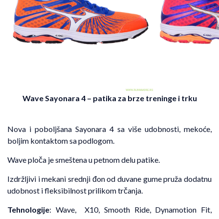
Wave Sayonara 4
– patika za brze treninge i trku
Nova i poboljšana Sayonara 4 sa više udobnosti, mekoće,
boljim kontaktom sa podlogom.
Wave ploča je smeštena u petnom delu patike.
Izdržljivi i mekani srednji đon od duvane gume pruža dodatnu
udobnost i fleksibilnost prilikom trčanja.
Tehnologije
: Wave, X10, Smooth Ride, Dynamotion Fit,