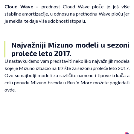
Cloud Wave –
prednost Cloud Wave ploče je još više
stabilne amortizacije, u odnosu na prethodnu Wave ploču jer
je mekša, te daje više udobnosti stopalu.
Najvažniji Mizuno modeli u sezoni
proleće leto 2017.
U nastavku ćemo vam predstaviti nekoliko najvažnijih modela
koje je Mizuno izbacio na tržište za sezonu proleće leto 2017.
Ovo su najbolji modeli za različite namene i tipove trkača a
celu ponudu Mizuno brenda u Run ’n More možete pogledati
ovde.