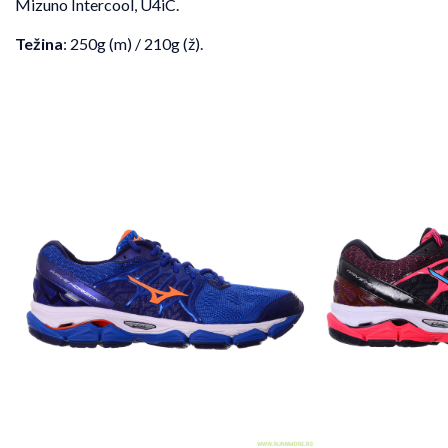
Mizuno Intercool, U4iC.
Težina
: 250g (m) / 210g (ž).