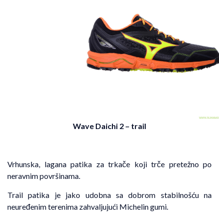
Wave Daichi 2
– trail
Vrhunska, lagana patika za trkače koji trče pretežno po
neravnim površinama.
Trail patika je jako udobna sa dobrom stabilnošću na
neuređenim terenima zahvaljujući Michelin gumi.