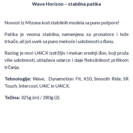
Wave Horizon
– stabilna patika
Novost iz Mizuna kod stabilnih modela sa puno potpore!
Patika je veoma stabilna, namenjena za pronatore i teže
trkače, ali još uvek sa puno mekoće i udobnosti u đonu.
Razlog je novi U4iCX izdržljiv i mekan srednji đon, koji pruža
više udobnosti, ublažava udarce i daje fleksibilnost prilikom
trčanja.
Tehnologije:
Wave, Dynamotion Fit, X10, Smooth Ride, SR
Touch, Intercool, U4iC in U4iCX.
Težina:
325g (m) / 280g (ž).