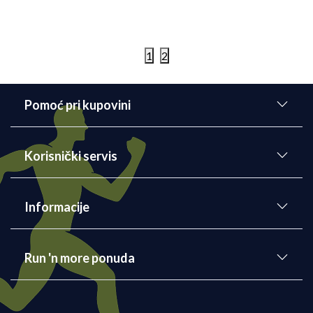
poboljšate kondiciju.
Detaljnije
09/06/2022
1
2
Pomoć pri kupovini
Korisnički servis
Informacije
Run 'n more ponuda