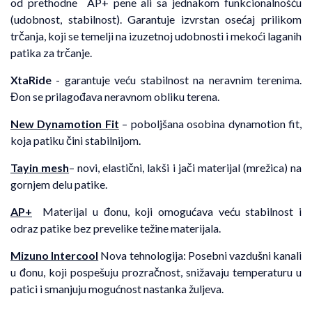
od prethodne AP+ pene ali sa jednakom funkcionalnošću
(udobnost, stabilnost). Garantuje izvrstan osećaj prilikom
trčanja, koji se temelji na izuzetnoj udobnosti i mekoći laganih
patika za trčanje.
XtaRide
- garantuje veću stabilnost na neravnim terenima.
Đon se prilagođava neravnom obliku terena.
New Dynamotion Fit
– poboljšana osobina dynamotion fit,
koja patiku čini stabilnijom.
Tayin mesh
– novi, elastični, lakši i jači materijal (mrežica) na
gornjem delu patike.
AP+
Materijal u đonu, koji omogućava veću stabilnost i
odraz patike bez prevelike težine materijala.
Mizuno Intercool
Nova tehnologija: Posebni vazdušni kanali
u đonu, koji pospešuju prozračnost, snižavaju temperaturu u
patici i smanjuju mogućnost nastanka žuljeva.