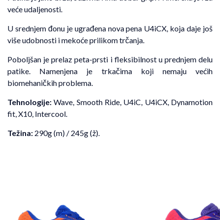
veće udaljenosti.
U srednjem đonu je ugrađena nova pena U4iCX, koja daje još
više udobnosti i mekoće prilikom trčanja.
Poboljšan je prelaz peta-prsti i fleksibilnost u prednjem delu
patike. Namenjena je trkačima koji nemaju većih
biomehaničkih problema.
Tehnologije:
Wave, Smooth Ride, U4iC, U4iCX, Dynamotion
fit, X10, Intercool.
Težina:
290g (m) / 245g (ž).