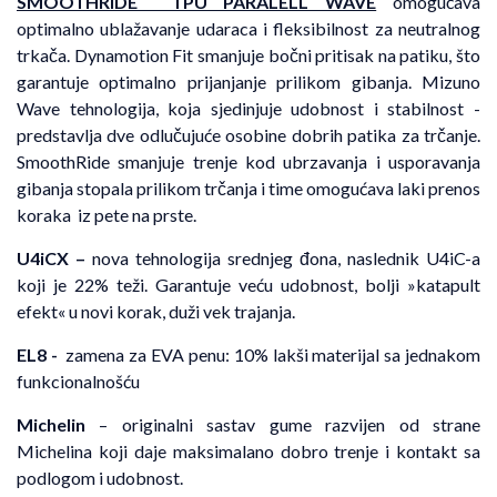
SMOOTHRIDE TPU PARALELL WAVE
omogućava
optimalno ublažavanje udaraca i fleksibilnost za neutralnog
trkača. Dynamotion Fit smanjuje bočni pritisak na patiku, što
garantuje optimalno prijanjanje prilikom gibanja. Mizuno
Wave tehnologija, koja sjedinjuje udobnost i stabilnost -
predstavlja dve odlučujuće osobine dobrih patika za trčanje.
SmoothRide smanjuje trenje kod ubrzavanja i usporavanja
gibanja stopala prilikom trčanja i time omogućava laki prenos
koraka iz pete na prste.
U4iCX
–
nova tehnologija srednjeg đona, naslednik U4iC-a
koji je 22% teži. Garantuje veću udobnost, bolji »katapult
efekt« u novi korak, duži vek trajanja.
EL8 -
zamena za EVA penu: 10% lakši materijal sa jednakom
funkcionalnošću
Michelin
– originalni sastav gume razvijen od strane
Michelina koji daje maksimalano dobro trenje i kontakt sa
podlogom i udobnost.