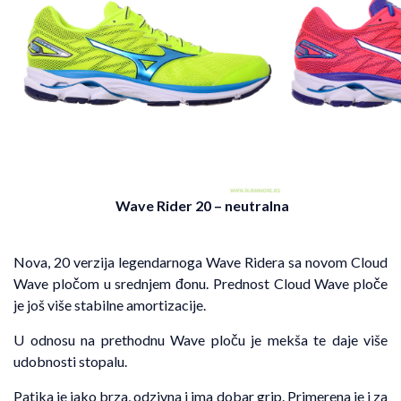
Wave Rider 20
– neutralna
Nova, 20 verzija legendarnoga Wave Ridera sa novom Cloud
Wave pločom u srednjem đonu. Prednost Cloud Wave ploče
je još više stabilne amortizacije.
U odnosu na prethodnu Wave ploču je mekša te daje više
udobnosti stopalu.
Patika je jako brza, odzivna i ima dobar grip. Primerena je i za