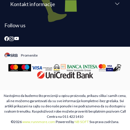
Kontakt informacije
Follow us
SRB
Promenite
Promeni instancu sajta, posetite sajtove za druge zemlje
Nastojimo da budemo što precizniji u opisu proizvoda, prikazu slika i samih cena,
ali ne možemo garantovati da su sve informacije kompletne i bez grešaka. Svi
artikli prikazani na sajtu su deo naše ponude i ne podrazumeva da su dostupni u
svakom trenutku. Raspoloživost robe možete proveriti besplatnim pozivom Call
Centra na 011 4221410
©2026
www.runnmore.com
Powered by
NB SOFT
Sva prava zadržana.