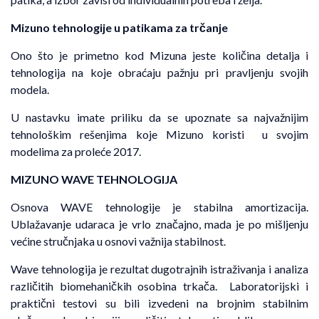
Mizuno tehnologije u patikama za trčanje
Ono što je primetno kod Mizuna jeste količina detalja i
tehnologija na koje obraćaju pažnju pri pravljenju svojih
modela.
U nastavku imate priliku da se upoznate sa najvažnijim
tehnološkim rešenjima koje Mizuno koristi u svojim
modelima za proleće 2017.
MIZUNO WAVE TEHNOLOGIJA
Osnova WAVE tehnologije je stabilna amortizacija.
Ublažavanje udaraca je vrlo značajno, mada je po mišljenju
većine stručnjaka u osnovi važnija stabilnost.
Wave tehnologija je rezultat dugotrajnih istraživanja i analiza
različitih biomehaničkih osobina trkača. Laboratorijski i
praktični testovi su bili izvedeni na brojnim stabilnim