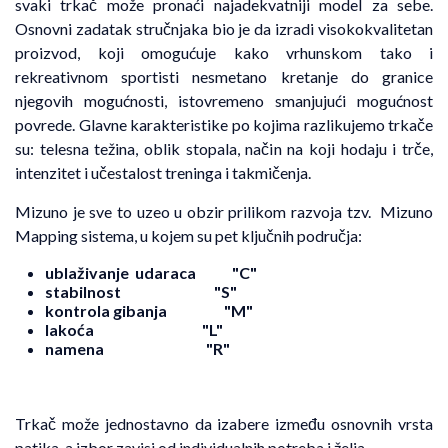
svaki trkač može pronaći najadekvatniji model za sebe.
Osnovni zadatak stručnjaka bio je da izradi visokokvalitetan
proizvod, koji omogućuje kako vrhunskom tako i
rekreativnom sportisti nesmetano kretanje do granice
njegovih mogućnosti, istovremeno smanjujući mogućnost
povrede. Glavne karakteristike po kojima razlikujemo trkače
su: telesna težina, oblik stopala, način na koji hodaju i trče,
intenzitet i učestalost treninga i takmičenja.
Mizuno je sve to uzeo u obzir prilikom razvoja tzv. Mizuno
Mapping sistema, u kojem su pet ključnih područja:
ublaživanje udaraca
"C"
stabilnost
"S"
kontrola gibanja
"M"
lakoća
"L"
namena
"R"
Trkač može jednostavno da izabere između osnovnih vrsta
patika, a izbor zavisi od individualnih potreba i želja.