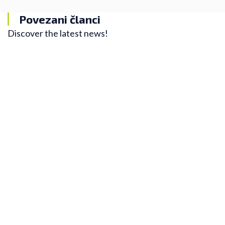
Povezani članci
Discover the latest news!
Zanimljivosti
Zašto trešnje treba da budu zastupljene u
ishrani trkača
Trešnje, kao sezonsko voće koje većina ljudi voli,
mogu imati višestruku korist za trkače. U svom
novom blogu, Nela objašnjava zašto bi trebalo da ih
uvrstite u svoju ishranu i kako vam mogu pomoći da