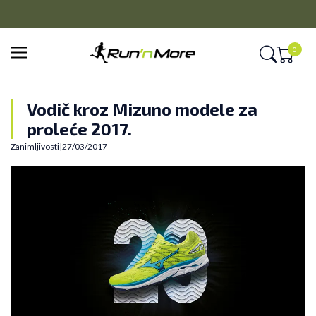
Obaveštenje o promeni naziva kompanije
0
Vodič kroz Mizuno modele za
proleće 2017.
Zanimljivosti
|
27/03/2017