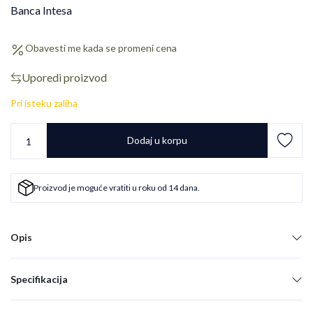
Banca Intesa
Obavesti me kada se promeni cena
Uporedi proizvod
Pri isteku zaliha
Dodaj u korpu
Proizvod je moguće vratiti u roku od 14 dana.
Opis
Specifikacija