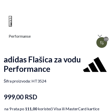
1
2
3
Performanse
(0)
adidas Flašica za vodu
Performance
Šifra proizvoda:
HT3524
999,00
RSD
na 9 rata po
111,00
koristeći Visa ili MasterCard kartice