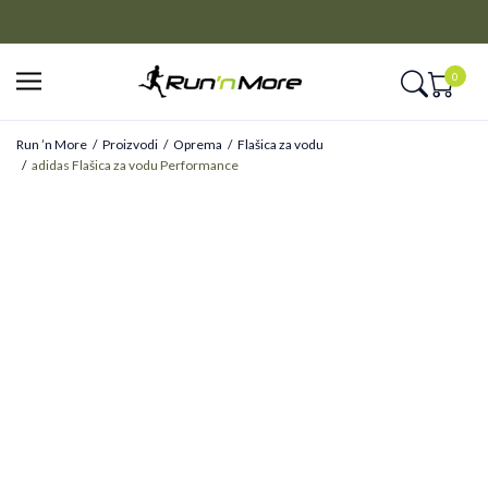
CLICK&COLLECT
Platite unapred i preuzmite u prodavnici po vašem izboru
0
Run ’n More
Proizvodi
Oprema
Flašica za vodu
adidas Flašica za vodu Performance