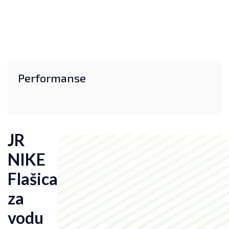
Performanse
JR
NIKE
Flašica
za
vodu