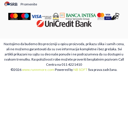
SRB
Promenite
Promeni instancu sajta, posetite sajtove za druge zemlje
Nastojimo da budemo što precizniji u opisu proizvoda, prikazu slika i samih cena,
ali ne možemo garantovati da su sve informacije kompletne i bez grešaka. Svi
artikli prikazani na sajtu su deo naše ponude i ne podrazumeva da su dostupni u
svakom trenutku. Raspoloživost robe možete proveriti besplatnim pozivom Call
Centra na 011 4221410
©2026
www.runnmore.com
Powered by
NB SOFT
Sva prava zadržana.