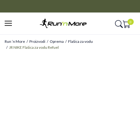
CLICK&COLLECT
Platite unapred i preuzmite u prodavnici po vašem izboru
0
Run ’n More
Proizvodi
Oprema
Flašica za vodu
JR NIKE Flašica za vodu Refuel