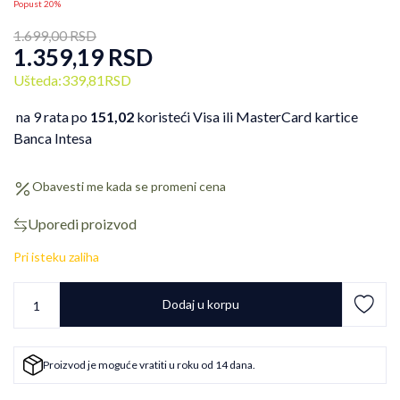
Popust 20%
1.699,00
RSD
1.359,19
RSD
Ušteda:
339,81
RSD
na 9 rata po
151,02
koristeći Visa ili MasterCard kartice
Banca Intesa
Obavesti me kada se promeni cena
Uporedi proizvod
Pri isteku zaliha
Dodaj u korpu
Proizvod je moguće vratiti u roku od 14 dana.