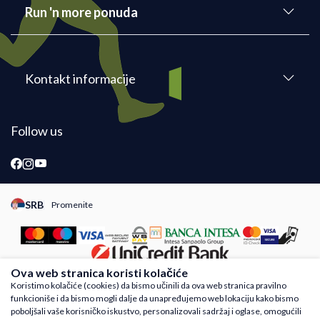
Run 'n more ponuda
Kontakt informacije
Follow us
SRB
Promenite
Promeni instancu sajta, posetite sajtove za druge zemlje
Ova web stranica koristi kolačiće
Koristimo kolačiće (cookies) da bismo učinili da ova web stranica pravilno
funkcioniše i da bismo mogli dalje da unapređujemo web lokaciju kako bismo
Nastojimo da budemo što precizniji u opisu proizvoda, prikazu slika i samih cena,
poboljšali vaše korisničko iskustvo, personalizovali sadržaj i oglase, omogućili
ali ne možemo garantovati da su sve informacije kompletne i bez grešaka. Svi