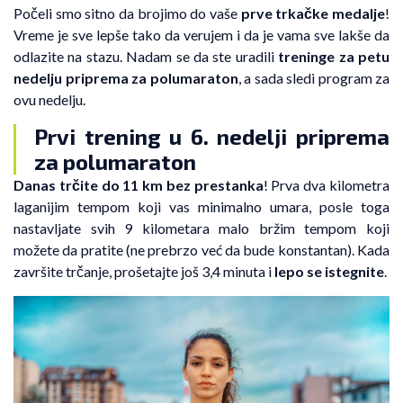
Počeli smo sitno da brojimo do vaše
prve trkačke medalje
!
Vreme je sve lepše tako da verujem i da je vama sve lakše da
odlazite na stazu. Nadam se da ste uradili
treninge za petu
nedelju priprema za polumaraton
, a sada sledi program za
ovu nedelju.
Prvi trening u 6. nedelji priprema
za polumaraton
Danas trčite do 11 km bez prestanka
! Prva dva kilometra
laganijim tempom koji vas minimalno umara, posle toga
nastavljate svih 9 kilometara malo bržim tempom koji
možete da pratite (ne prebrzo već da bude konstantan). Kada
završite trčanje, prošetajte još 3,4 minuta i
lepo se istegnite
.