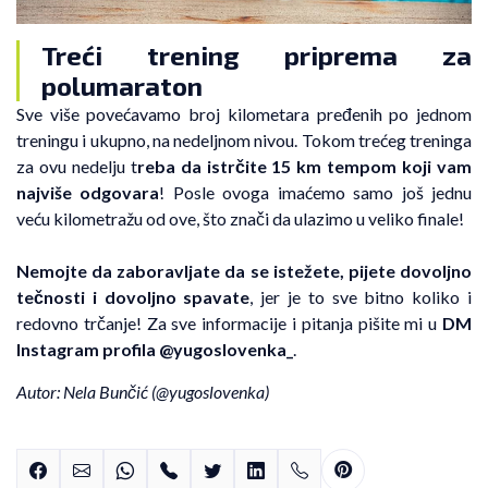
Treći trening priprema za
polumaraton
Sve više povećavamo broj kilometara pređenih po jednom
treningu i ukupno, na nedeljnom nivou. Tokom trećeg treninga
za ovu nedelju t
reba da istrčite 15 km tempom koji vam
najviše odgovara
! Posle ovoga imaćemo samo još jednu
veću kilometražu od ove, što znači da ulazimo u veliko finale!
Nemojte da zaboravljate da se istežete, pijete dovoljno
tečnosti i dovoljno spavate
, jer je to sve bitno koliko i
redovno trčanje! Za sve informacije i pitanja pišite mi u
DM
Instagram profila @yugoslovenka_
.
Autor: Nela Bunčić (
@yugoslovenka
)