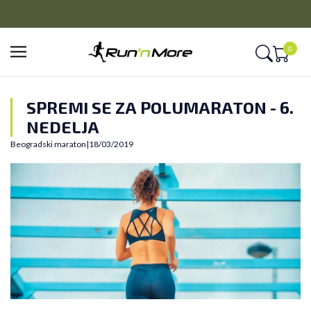
CLICK&COLLECT
Platite unapred i preuzmite u prodavnici po vašem izboru
0
SPREMI SE ZA POLUMARATON - 6.
NEDELJA
Beogradski maraton
|
18/03/2019