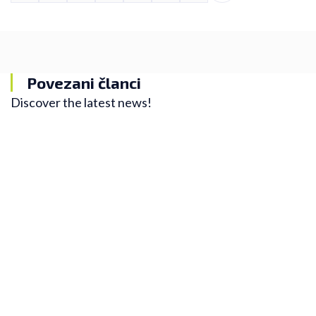
Povezani članci
Discover the latest news!
Beogradski maraton
Sve što treba da znate o 34. Beogradskom
maratonu