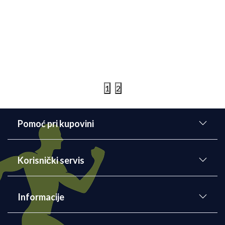
S nestrpljenjem smo dočekali vesti o održavanju 34.
Beogradskog maratona. Nela Bunčić u novom
blogu otkriva sve što treba da znate o ovoj trkačkoj
manifestaciji.
Detaljnije
10/05/2021
1
2
Pomoć pri kupovini
Korisnički servis
Informacije