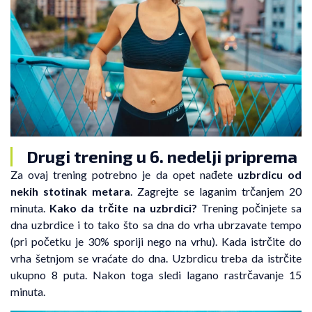
Drugi trening u 6. nedelji priprema
Za ovaj trening potrebno je da opet nađete
uzbrdicu od
nekih stotinak metara
. Zagrejte se laganim trčanjem 20
minuta.
Kako da trčite na uzbrdici?
Trening počinjete sa
dna uzbrdice i to tako što sa dna do vrha ubrzavate tempo
(pri početku je 30% sporiji nego na vrhu). Kada istrčite do
vrha šetnjom se vraćate do dna. Uzbrdicu treba da istrčite
ukupno 8 puta. Nakon toga sledi lagano rastrčavanje 15
minuta.