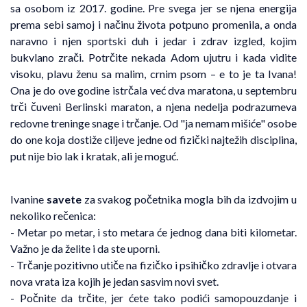
sa osobom iz 2017. godine. Pre svega jer se njena energija
prema sebi samoj i načinu života potpuno promenila, a onda
naravno i njen sportski duh i jedar i zdrav izgled, kojim
bukvlano zrači. Potrčite nekada Adom ujutru i kada vidite
visoku, plavu ženu sa malim, crnim psom – e to je ta Ivana!
Ona je do ove godine istrčala već dva maratona, u septembru
trči čuveni Berlinski maraton, a njena nedelja podrazumeva
redovne treninge snage i trčanje. Od "ja nemam mišiće" osobe
do one koja dostiže ciljeve jedne od fizički najtežih disciplina,
put nije bio lak i kratak, ali je moguć.
Ivanine
savete
za svakog početnika mogla bih da izdvojim u
nekoliko rečenica:
- Metar po metar, i sto metara će jednog dana biti kilometar.
Važno je da želite i da ste uporni.
- Trčanje pozitivno utiče na fizičko i psihičko zdravlje i otvara
nova vrata iza kojih je jedan sasvim novi svet.
- Počnite da trčite, jer ćete tako podići samopouzdanje i