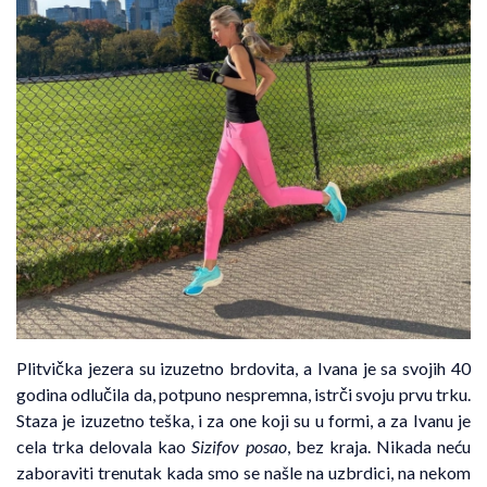
Plitvička jezera su izuzetno brdovita, a Ivana je sa svojih 40
godina odlučila da, potpuno nespremna, istrči svoju prvu trku.
Staza je izuzetno teška, i za one koji su u formi, a za Ivanu je
cela trka delovala kao
Sizifov posao
, bez kraja. Nikada neću
zaboraviti trenutak kada smo se našle na uzbrdici, na nekom