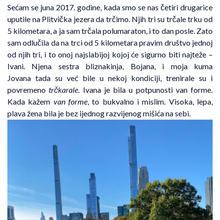
Sećam se juna 2017. godine, kada smo se nas četiri drugarice
uputile na Plitvička jezera da trčimo. Njih tri su trčale trku od
5 kilometara, a ja sam trčala polumaraton, i to dan posle. Zato
sam odlučila da na trci od 5 kilometara pravim društvo jednoj
od njih tri, i to onoj najslabijoj kojoj će sigurno biti najteže –
Ivani. Njena sestra bliznakinja, Bojana, i moja kuma
Jovana tada su već bile u nekoj kondiciji, trenirale su i
povremeno
trčkarale
. Ivana je bila u potpunosti van forme.
Kada kažem
van forme
, to bukvalno i mislim. Visoka, lepa,
plava žena bila je bez ijednog razvijenog mišića na sebi.