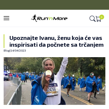
CLICK&COLLECT
Platite unapred i preuzmite u prodavnici po vašem izboru
0
Upoznajte Ivanu, ženu koja će vas
inspirisati da počnete sa trčanjem
Blog
|
14/04/2023