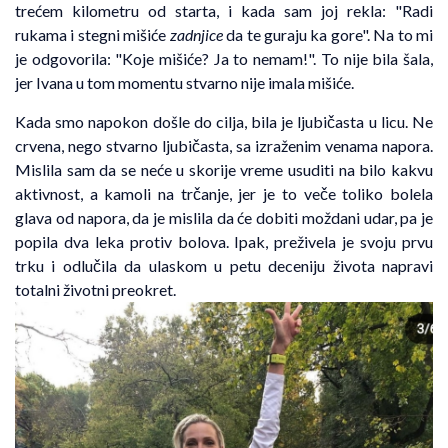
trećem kilometru od starta, i kada sam joj rekla: "Radi
rukama i stegni mišiće
zadnjice
da te guraju ka gore". Na to mi
je odgovorila: "Koje mišiće? Ja to nemam!". To nije bila šala,
jer Ivana u tom momentu stvarno nije imala mišiće.
Kada smo napokon došle do cilja, bila je ljubičasta u licu. Ne
crvena, nego stvarno ljubičasta, sa izraženim venama napora.
Mislila sam da se neće u skorije vreme usuditi na bilo kakvu
aktivnost, a kamoli na trčanje, jer je to veče toliko bolela
glava od napora, da je mislila da će dobiti moždani udar, pa je
popila dva leka protiv bolova. Ipak, preživela je svoju prvu
trku i odlučila da ulaskom u petu deceniju života napravi
totalni životni preokret.