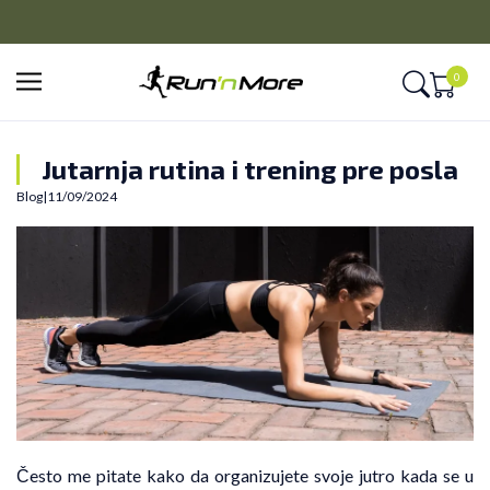
CLICK&COLLECT
Platite unapred i preuzmite u prodavnici po vašem izboru
0
Jutarnja rutina i trening pre posla
Blog
|
11/09/2024
Često me pitate kako da organizujete svoje jutro kada se u