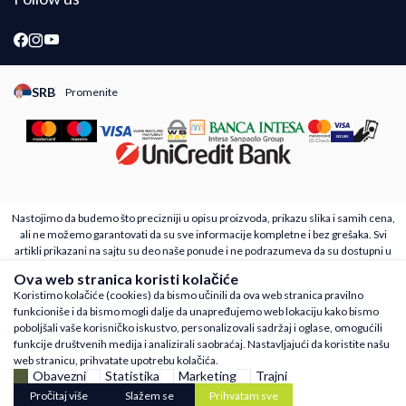
SRB
Promenite
Promeni instancu sajta, posetite sajtove za druge zemlje
Nastojimo da budemo što precizniji u opisu proizvoda, prikazu slika i samih cena,
ali ne možemo garantovati da su sve informacije kompletne i bez grešaka. Svi
artikli prikazani na sajtu su deo naše ponude i ne podrazumeva da su dostupni u
svakom trenutku. Raspoloživost robe možete proveriti besplatnim pozivom Call
Ova web stranica koristi kolačiće
Centra na 011 4221410
Koristimo kolačiće (cookies) da bismo učinili da ova web stranica pravilno
©2026
www.runnmore.com
Powered by
NB SOFT
Sva prava zadržana.
funkcioniše i da bismo mogli dalje da unapređujemo web lokaciju kako bismo
poboljšali vaše korisničko iskustvo, personalizovali sadržaj i oglase, omogućili
funkcije društvenih medija i analizirali saobraćaj. Nastavljajući da koristite našu
web stranicu, prihvatate upotrebu kolačića.
Obavezni
Statistika
Marketing
Trajni
Pročitaj više
Slažem se
Prihvatam sve