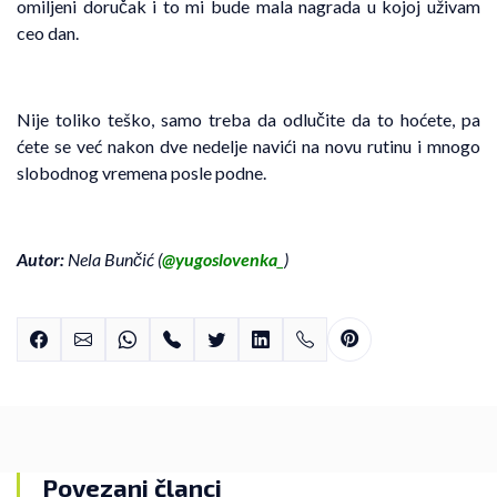
omiljeni doručak i to mi bude mala nagrada u kojoj uživam
ceo dan.
Nije toliko teško, samo treba da odlučite da to hoćete, pa
ćete se već nakon dve nedelje navići na novu rutinu i mnogo
slobodnog vremena posle podne.
Autor:
Nela Bunčić (
@yugoslovenka
_
)
Povezani članci