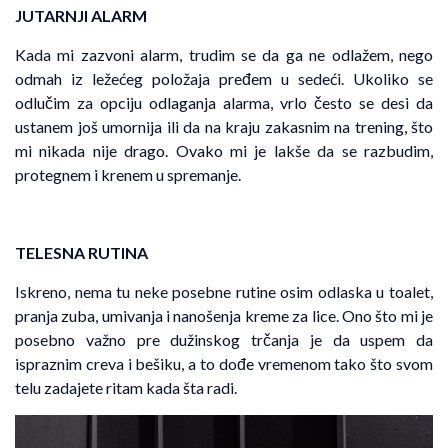
JUTARNJI ALARM
Kada mi zazvoni alarm, trudim se da ga ne odlažem, nego
odmah iz ležećeg položaja pređem u sedeći. Ukoliko se
odlučim za opciju odlaganja alarma, vrlo često se desi da
ustanem još umornija ili da na kraju zakasnim na trening, što
mi nikada nije drago. Ovako mi je lakše da se razbudim,
protegnem i krenem u spremanje.
TELESNA RUTINA
Iskreno, nema tu neke posebne rutine osim odlaska u toalet,
pranja zuba, umivanja i nanošenja kreme za lice. Ono što mi je
posebno važno pre dužinskog trčanja je da uspem da
ispraznim creva i bešiku, a to dođe vremenom tako što svom
telu zadajete ritam kada šta radi.