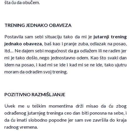
šta ću da obučem.
TRENING JEDNAKO OBAVEZA
Postavila sam sebi situaciju tako da mi je
jutarnji trening
jednako obaveza
, baš kao i pranje zuba, odlazak na posao,
itd… Ne dajem sebi mogućnost da ga odlažem ili ne radim jer
mi je tako došlo, nego jednostavno odem. Kao što svaki dan
idem na posao, i kad mi se ide i kad mi se ne ide, tako ujutru
moram da odradim svoj trening.
POZITIVNO RAZMIŠLJANJE
Uvek me u teškim momentima drži misao da ću zbog
odrađenog jutarnjeg treninga ceo dan biti ponosna na sebe, i
da ću imati slobodno popodne jer sam sve završila do kraja
radnog vremena.