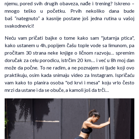
njemu, pored svih drugih obaveza, nađe i trening? Iskreno –
mnogo teško u početku. Prvih nekoliko dana bude
baš “nategnuto” a kasnije postane još jedna rutina u vašoj
svakodnevici!
Neću vam pričati bajke o tome kako sam "jutarnja ptica",
kako ustanem u 4h, popijem čašu tople vode sa limunom, pa
pročitam 30 strana neke knjige o ličnom razvoju… spremim
doručak za celu porodicu, istrčim 20 km… i već u 8h moj dan
može da počne. To ne radim, a ne poznajem ni ljude koji ovo
praktikuju, osim kada snimaju video za Instagram. Ispričaću
vam kako to planira osoba "od krvi i mesa" koju vrlo često
mrzi da ustane i da se obuče, a kamoli još da trči…