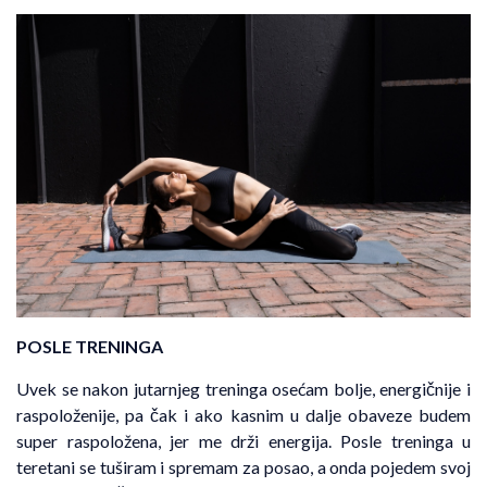
POSLE TRENINGA
Uvek se nakon jutarnjeg treninga osećam bolje, energičnije i
raspoloženije, pa čak i ako kasnim u dalje obaveze budem
super raspoložena, jer me drži energija. Posle treninga u
teretani se tuširam i spremam za posao, a onda pojedem svoj