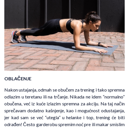
OBLAČENJE
Nakon ustajanja, odmah se obučem za trening i tako spremna
odlazim u teretanu ili na trčanje. Nikada ne idem “normalno”
obučena, već iz kuće izlazim spremna za akciju. Na taj način
sprečavam dodatno kašnjenje, kao i mogućnost odustajanja,
jer kad sam se već “utegla” u helanke i top, trening će biti
odrađen! Često garderobu spremim noć pre ili makar smislim