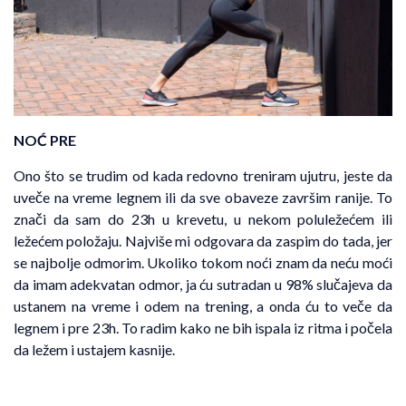
NOĆ PRE
Ono što se trudim od kada redovno treniram ujutru, jeste da
uveče na vreme legnem ili da sve obaveze završim ranije. To
znači da sam do 23h u krevetu, u nekom poluležećem ili
ležećem položaju. Najviše mi odgovara da zaspim do tada, jer
se najbolje odmorim. Ukoliko tokom noći znam da neću moći
da imam adekvatan odmor, ja ću sutradan u 98% slučajeva da
ustanem na vreme i odem na trening, a onda ću to veče da
legnem i pre 23h. To radim kako ne bih ispala iz ritma i počela
da ležem i ustajem kasnije.