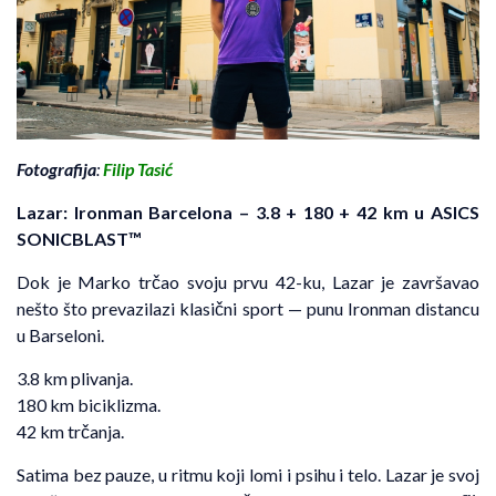
Fotografija
:
Filip Tasić
Lazar: Ironman Barcelona – 3.8 + 180 + 42 km u ASICS
SONICBLAST™
Dok je Marko trčao svoju prvu 42-ku, Lazar je završavao
nešto što prevazilazi klasični sport — punu Ironman distancu
u Barseloni.
3.8 km plivanja.
180 km biciklizma.
42 km trčanja.
Satima bez pauze, u ritmu koji lomi i psihu i telo. Lazar je svoj