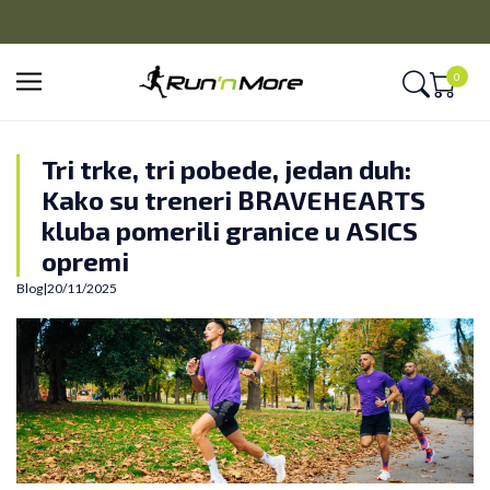
CLICK&COLLECT
Platite unapred i preuzmite u prodavnici po vašem izboru
0
Tri trke, tri pobede, jedan duh:
Kako su treneri BRAVEHEARTS
kluba pomerili granice u ASICS
opremi
Blog
|
20/11/2025