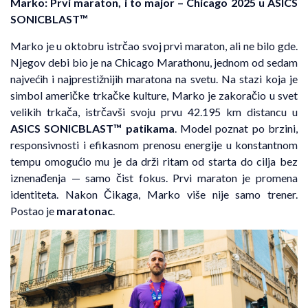
Marko: Prvi maraton, i to major – Chicago 2025 u ASICS
SONICBLAST™
Marko je u oktobru istrčao svoj prvi maraton, ali ne bilo gde.
Njegov debi bio je na Chicago Marathonu, jednom od sedam
najvećih i najprestižnijih maratona na svetu. Na stazi koja je
simbol američke trkačke kulture, Marko je zakoračio u svet
velikih trkača, istrčavši svoju prvu 42.195 km distancu u
ASICS SONICBLAST™ patikama
. Model poznat po brzini,
responsivnosti i efikasnom prenosu energije u konstantnom
tempu omogućio mu je da drži ritam od starta do cilja bez
iznenađenja — samo čist fokus. Prvi maraton je promena
identiteta. Nakon Čikaga, Marko više nije samo trener.
Postao je
maratonac
.