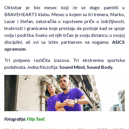
Oktobar je bio mesec koji će se dugo pamtiti u
BRAVEHEARTS klubu. Mesec u kojem su tri trenera, Marko,
Lazar i Stefan, zakoračila u sopstvene priče o izdržljivosti,
hrabrosti i granicama koje prestaju da postoje kad se spoje
volja i podrška. Svako od njih trčao je svoju distancu, u svojoj
disciplini, ali svi sa istim partnerom na nogama:
ASICS
opremom
.
Tri potpuno različita izazova. Tri ekstremna sportska
poduhvata. Jedna filozofija:
Sound Mind, Sound Body.
Fotografija
:
Filip Tasić