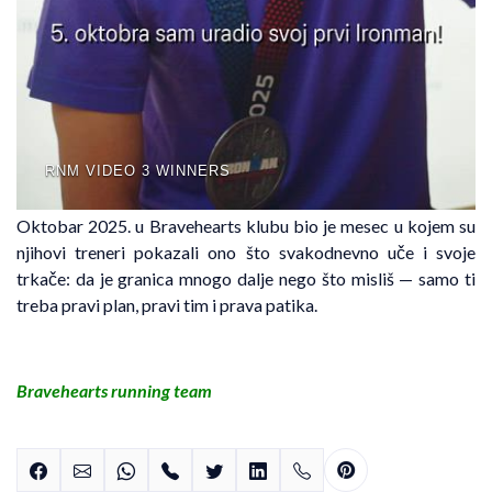
RNM VIDEO 3 WINNERS
Oktobar 2025. u Bravehearts klubu bio je mesec u kojem su
njihovi treneri pokazali ono što svakodnevno uče i svoje
trkače: da je granica mnogo dalje nego što misliš — samo ti
treba pravi plan, pravi tim i prava patika.
Bravehearts running team