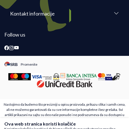
Kontakt informacije
Follow us
SRB
Promenite
Promeni instancu sajta, posetite sajtove za druge zemlje
Nastojimo da budemo što precizniji u opisu proizvoda, prikazu slika i samih cena,
ali ne možemo garantovati da su sve informacije kompletne i bez grešaka. Svi
artikli prikazani na sajtu su deo naše ponude i ne podrazumeva da su dostupni u
svakom trenutku. Raspoloživost robe možete proveriti besplatnim pozivom Call
Ova web stranica koristi kolačiće
Centra na 011 4221410
Koristimo kolačiće (cookies) da bismo učinili da ova web stranica pravilno