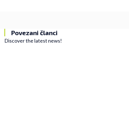
Povezani članci
Discover the latest news!
Blog
"Easy run" i zašto ga većina trkača pogrešno
trči
U trkačkom svetu postoji jedna zanimljiva činjenica:
što je trkač ozbiljniji i iskusniji, to veći deo svojih