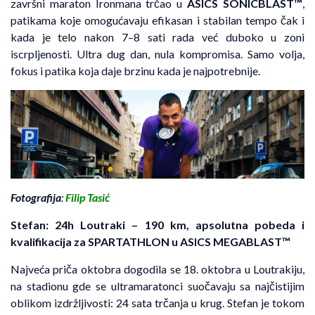
završni maraton Ironmana trčao u
ASICS SONICBLAST™
,
patikama koje omogućavaju efikasan i stabilan tempo čak i
kada je telo nakon 7–8 sati rada već duboko u zoni
iscrpljenosti. Ultra dug dan, nula kompromisa. Samo volja,
fokus i patika koja daje brzinu kada je najpotrebnije.
Fotografija
:
Filip Tasić
Stefan: 24h Loutraki – 190 km, apsolutna pobeda i
kvalifikacija za SPARTATHLON u ASICS MEGABLAST™
Najveća priča oktobra dogodila se 18. oktobra u Loutrakiju,
na stadionu gde se ultramaratonci suočavaju sa najčistijim
oblikom izdržljivosti: 24 sata trčanja u krug. Stefan je tokom