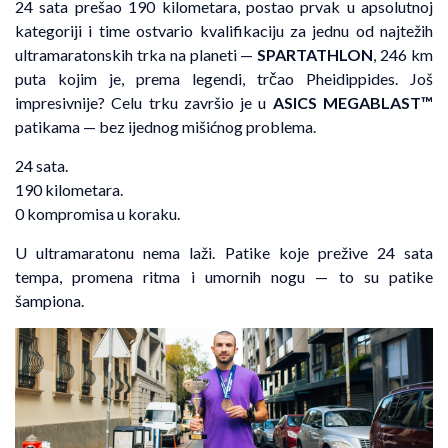
24 sata prešao 190 kilometara, postao prvak u apsolutnoj
kategoriji i time ostvario kvalifikaciju za jednu od najtežih
ultramaratonskih trka na planeti —
SPARTATHLON
, 246 km
puta kojim je, prema legendi, trčao Pheidippides. Još
impresivnije? Celu trku završio je u
ASICS MEGABLAST™
patikama — bez ijednog mišićnog problema.
24 sata.
190 kilometara.
0 kompromisa u koraku.
U ultramaratonu nema laži. Patike koje prežive 24 sata
tempa, promena ritma i umornih nogu — to su patike
šampiona.