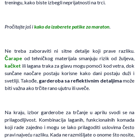
treningu, kako biste izbegli neprijatnosti na trci.
Pročitajte još i
kako da izaberete patike za maraton
.
Ne treba zaboraviti ni sitne detalje koji prave razliku.
Čarape
od tehničkog materijala smanjuju rizik od žuljeva,
kačket
ili lagana traka za glavu mogu pomoći kod vetra, dok
sunčane naočare postaju korisne kako dani postaju duži i
svetliji. Takođe,
garderoba sa reflektivnim detaljima
može
biti važna ako trčite rano ujutru ili uveče.
Na kraju, izbor garderobe za trčanje u aprilu svodi se na
prilagodljivost. Kombinacija laganih, funkcionalnih komada
koji rade zajedno i mogu se lako prilagoditi uslovima često
pravi najveću razliku. Kada ne razmišljate o onome što nosite,