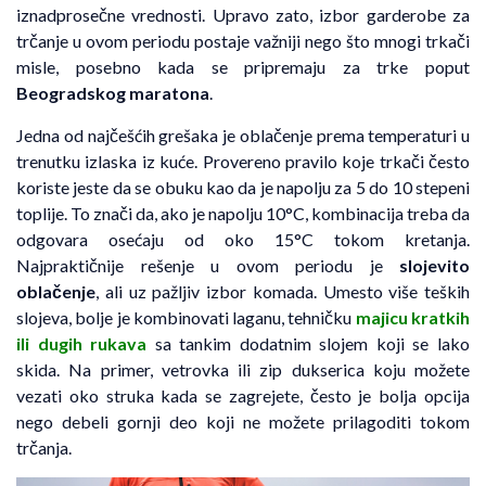
iznadprosečne vrednosti. Upravo zato, izbor garderobe za
trčanje u ovom periodu postaje važniji nego što mnogi trkači
misle, posebno kada se pripremaju za trke poput
Beogradskog maratona
.
Jedna od najčešćih grešaka je oblačenje prema temperaturi u
trenutku izlaska iz kuće. Provereno pravilo koje trkači često
koriste jeste da se obuku kao da je napolju za 5 do 10 stepeni
toplije. To znači da, ako je napolju 10°C, kombinacija treba da
odgovara osećaju od oko 15°C tokom kretanja.
Najpraktičnije rešenje u ovom periodu je
slojevito
oblačenje
, ali uz pažljiv izbor komada. Umesto više teških
slojeva, bolje je kombinovati laganu, tehničku
majicu kratkih
ili dugih rukava
sa tankim dodatnim slojem koji se lako
skida. Na primer, vetrovka ili zip dukserica koju možete
vezati oko struka kada se zagrejete, često je bolja opcija
nego debeli gornji deo koji ne možete prilagoditi tokom
trčanja.