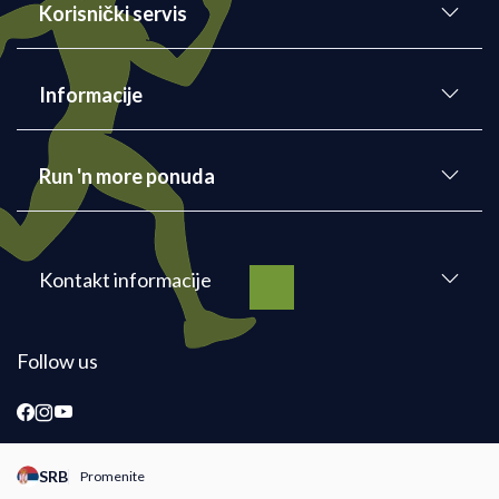
Korisnički servis
Informacije
Run 'n more ponuda
Kontakt informacije
Follow us
SRB
Promenite
Promeni instancu sajta, posetite sajtove za druge zemlje