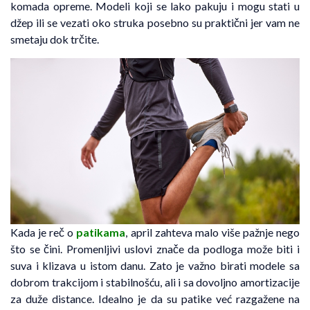
komada opreme. Modeli koji se lako pakuju i mogu stati u
džep ili se vezati oko struka posebno su praktični jer vam ne
smetaju dok trčite.
Kada je reč o
patikama
, april zahteva malo više pažnje nego
što se čini. Promenljivi uslovi znače da podloga može biti i
suva i klizava u istom danu. Zato je važno birati modele sa
dobrom trakcijom i stabilnošću, ali i sa dovoljno amortizacije
za duže distance. Idealno je da su patike već razgažene na