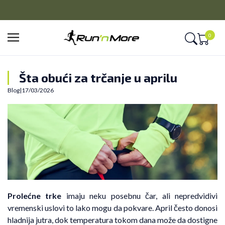
CLICK&COLLECT
Platite unapred i preuzmite u prodavnici po vašem izboru
0
Šta obući za trčanje u aprilu
Blog
|
17/03/2026
Prolećne trke
imaju neku posebnu čar, ali nepredvidivi
vremenski uslovi to lako mogu da pokvare. April često donosi
hladnija jutra, dok temperatura tokom dana može da dostigne