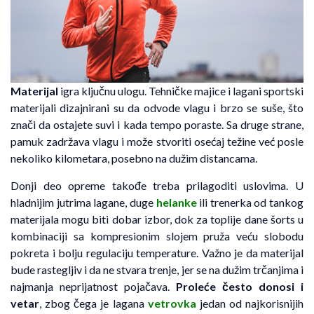
Materijal
igra ključnu ulogu. Tehničke majice i lagani sportski
materijali dizajnirani su da odvode vlagu i brzo se suše, što
znači da ostajete suvi i kada tempo poraste. Sa druge strane,
pamuk zadržava vlagu i može stvoriti osećaj težine već posle
nekoliko kilometara, posebno na dužim distancama.
Donji deo opreme takođe treba prilagoditi uslovima. U
hladnijim jutrima lagane, duge
helanke
ili trenerka od tankog
materijala mogu biti dobar izbor, dok za toplije dane šorts u
kombinaciji sa kompresionim slojem pruža veću slobodu
pokreta i bolju regulaciju temperature. Važno je da materijal
bude rastegljiv i da ne stvara trenje, jer se na dužim trčanjima i
najmanja neprijatnost pojačava.
Proleće često donosi i
vetar
, zbog čega je lagana
vetrovka
jedan od najkorisnijih