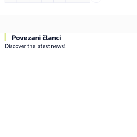
Povezani članci
Discover the latest news!
Blog
"Easy run" i zašto ga većina trkača pogrešno
trči
U trkačkom svetu postoji jedna zanimljiva činjenica:
što je trkač ozbiljniji i iskusniji, to veći deo svojih