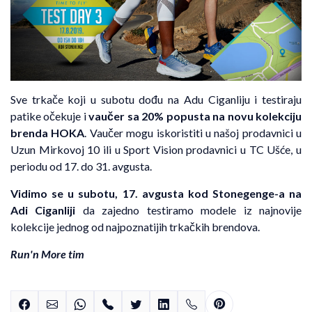
Sve trkače koji u subotu dođu na Adu Ciganliju i testiraju
patike očekuje i
vaučer sa 20% popusta na
novu kolekciju
brenda HOKA
. Vaučer mogu iskoristiti u našoj prodavnici u
Uzun Mirkovoj 10 ili u Sport Vision prodavnici u TC Ušće, u
periodu od 17. do 31. avgusta.
Vidimo se u subotu, 17. avgusta kod Stonegenge-a na
Adi Ciganliji
da zajedno testiramo modele iz najnovije
kolekcije jednog od najpoznatijih trkačkih brendova.
Run'n More tim