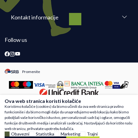
Kontakt informacije
Follow us
SRB
Promenite
Promeni instancu sajta, posetite sajtove za druge zemlje
Ova web stranica koristi kolačiće
Koristimo kolačiće (cookies) da bismo učinili da ova web stranica pravilno
funkcioniše i da bismo mogli dalje da unapređujemo web lokaciju kako bismo
Nastojimo da budemo što precizniji u opisu proizvoda, prikazu slika i samih cena,
poboljšali vaše korisničko iskustvo, personalizovali sadržaj i oglase, omogućili
ali ne možemo garantovati da su sve informacije kompletne i bez grešaka. Svi
funkcije društvenih medija i analizirali saobraćaj. Nastavljajući da koristite našu
artikli prikazani na sajtu su deo naše ponude i ne podrazumeva da su dostupni u
web stranicu, prihvatate upotrebu kolačića.
svakom trenutku. Raspoloživost robe možete proveriti besplatnim pozivom Call
Obavezni
Statistika
Marketing
Trajni
Centra na 011 4221410