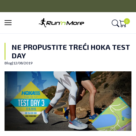
CLICK&COLLECT
Platite unapred i preuzmite u prodavnici po vašem izboru
0
NE PROPUSTITE TREĆI HOKA TEST
DAY
Blog
|
12/08/2019