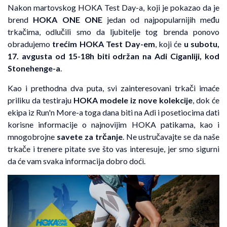
Nakon martovskog HOKA Test Day-a, koji je pokazao da je
brend
HOKA ONE ONE
jedan od najpopularnijih među
trkačima, odlučili smo da ljubitelje tog brenda ponovo
obradujemo
trećim HOKA Test Day-em
, koji će
u subotu,
17. avgusta od 15-18h biti održan na Adi Ciganliji, kod
Stonehenge-a
.
Kao i prethodna dva puta, svi zainteresovani trkači imaće
priliku da testiraju
HOKA modele iz nove kolekcije
, dok će
ekipa iz Run'n More-a toga dana biti na Adi i posetiocima dati
korisne informacije o najnovijim HOKA patikama, kao i
mnogobrojne
savete za trčanje
. Ne ustručavajte se da naše
trkače i trenere pitate sve što vas interesuje, jer smo sigurni
da će vam svaka informacija dobro doći.