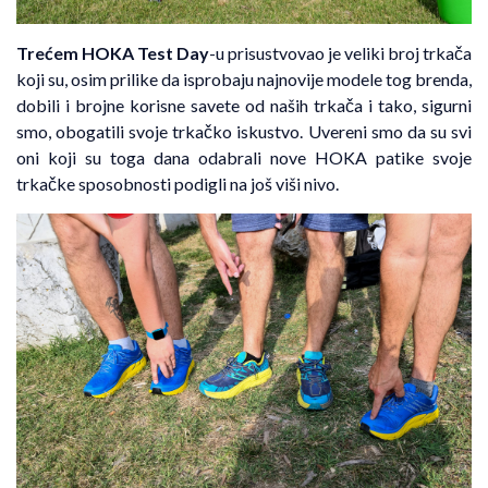
Trećem HOKA Test Day
-u prisustvovao je veliki broj trkača
koji su, osim prilike da isprobaju najnovije modele tog brenda,
dobili i brojne korisne savete od naših trkača i tako, sigurni
smo, obogatili svoje trkačko iskustvo. Uvereni smo da su svi
oni koji su toga dana odabrali nove HOKA patike svoje
trkačke sposobnosti podigli na još viši nivo.