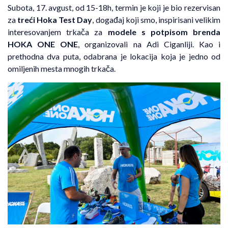
Subota, 17. avgust, od 15-18h, termin je koji je bio rezervisan
za
treći Hoka Test Day
, događaj koji smo, inspirisani velikim
interesovanjem trkača za
modele s potpisom brenda
HOKA ONE ONE
, organizovali na Adi Ciganliji. Kao i
prethodna dva puta, odabrana je lokacija koja je jedno od
omiljenih mesta mnogih trkača.