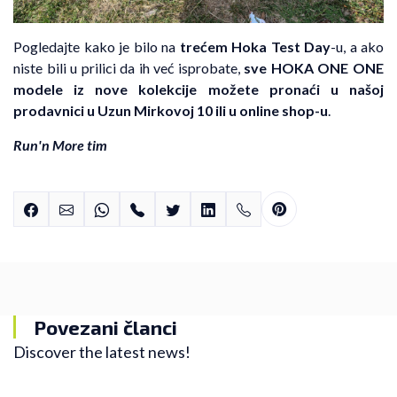
Pogledajte kako je bilo na
trećem Hoka Test Day
-u, a ako
niste bili u prilici da ih već isprobate,
sve HOKA ONE ONE
modele iz nove kolekcije možete pronaći u našoj
prodavnici u Uzun Mirkovoj 10 ili u
online shop
-u
.
Run'n More tim
Povezani članci
Discover the latest news!