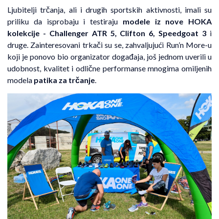
Ljubitelji trčanja, ali i drugih sportskih aktivnosti, imali su
priliku da isprobaju i testiraju
modele iz nove HOKA
kolekcije
- Challenger ATR 5, Clifton 6, Speedgoat 3
i
druge. Zainteresovani trkači su se, zahvaljujući Run’n More-u
koji je ponovo bio organizator događaja, još jednom uverili u
udobnost, kvalitet i odlične performanse mnogima omiljenih
modela
patika za trčanje
.