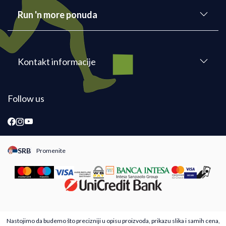
Run 'n more ponuda
Kontakt informacije
Follow us
SRB
Promenite
Promeni instancu sajta, posetite sajtove za druge zemlje
Nastojimo da budemo što precizniji u opisu proizvoda, prikazu slika i samih cena,