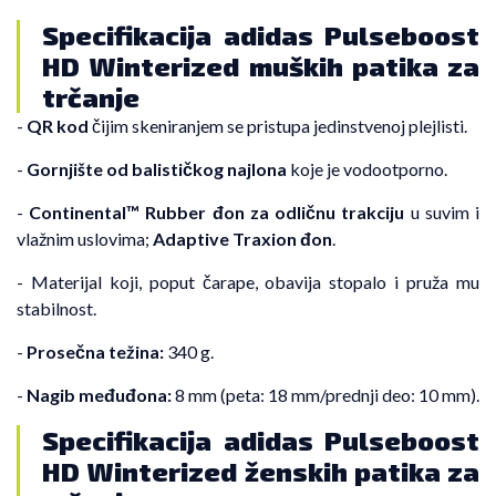
Specifikacija adidas Pulseboost
HD Winterized muških patika za
trčanje
-
QR kod
čijim skeniranjem se pristupa jedinstvenoj plejlisti.
-
Gornjište od balističkog najlona
koje je vodootporno.
-
Continental™ Rubber đon za odličnu trakciju
u suvim i
vlažnim uslovima;
Adaptive Traxion đon
.
- Materijal koji, poput čarape, obavija stopalo i pruža mu
stabilnost.
-
Prosečna težina:
340 g.
-
Nagib međuđona:
8 mm (peta: 18 mm/prednji deo: 10 mm).
Specifikacija adidas Pulseboost
HD Winterized ženskih patika za