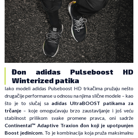
Đon adidas Pulseboost HD
Winterized patika
Iako modeli adidas Pulseboost HD trkačima pružaju nešto
drugačije performanse u odnosu na njima slične modele – kao
što je to slučaj sa
adidas UltraBOOST patikama za
trčanje
– koje omogućavaju brzo zaustavljanje i još veću
stabilnost prilikom svake promene pravca, oni sadrže
Continental™ Adaptive Traxion đon koji je upotpunjen
Boost jedinicom
. To je kombinacija koja pruža maksimalnu