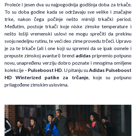
Proleće i jesen dva su najpogodnija godišnja doba za trkače.
To su doba godine kada se održavaju sve velike i značajne
trke, nakon čega počinje nešto mirniji trkački period.
Međutim, postoje trkači koje niske zimske temperature i
nešto lošiji vremenski uslovi ne mogu sprečiti da prekinu
svoju nedeljnu rutinu, te veći deo zime provedu trčeći. Upravo
je za te trkače (ali i one koji su spremni da se ipak osmele i
prepuste zimskoj avanturi) brend
adidas
pripremio potpuno
novu, unapređenu verziju dobro poznate i mnogima omiljene
kolekcije –
Pulseboost HD
. U pitanju su
Adidas Pulseboost
HD Winterized patike za trčanje
, koje su potpuno
prilagođene zimskim uslovima.