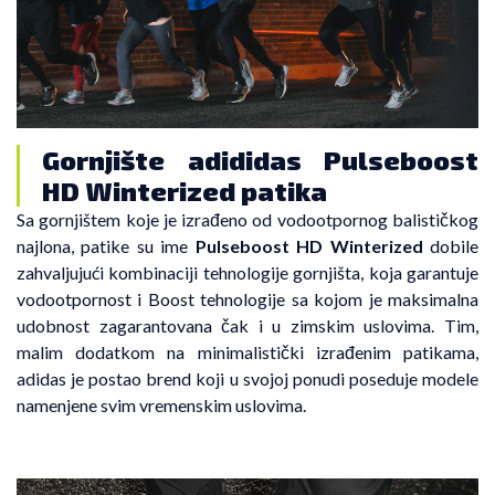
Gornjište adididas Pulseboost
HD Winterized patika
Sa gornjištem koje je izrađeno od vodootpornog balističkog
najlona, patike su ime
Pulseboost HD Winterized
dobile
zahvaljujući kombinaciji tehnologije gornjišta, koja garantuje
vodootpornost i Boost tehnologije sa kojom je maksimalna
udobnost zagarantovana čak i u zimskim uslovima. Tim,
malim dodatkom na minimalistički izrađenim patikama,
adidas je postao brend koji u svojoj ponudi poseduje modele
namenjene svim vremenskim uslovima.