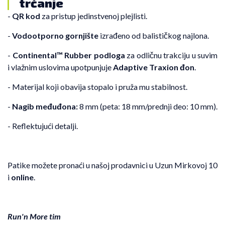
trčanje
-
QR kod
za pristup jedinstvenoj plejlisti.
-
Vodootporno gornjište
izrađeno od balističkog najlona.
-
Continental™ Rubber podloga
za odličnu trakciju u suvim
i vlažnim uslovima upotpunjuje
Adaptive Traxion đon
.
- Materijal koji obavija stopalo i pruža mu stabilnost.
-
Nagib međuđona:
8 mm (peta: 18 mm/prednji deo: 10 mm).
- Reflektujući detalji.
Patike možete pronaći u našoj prodavnici u Uzun Mirkovoj 10
i
online
.
Run'n More tim