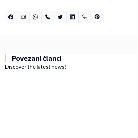
Povezani članci
Discover the latest news!
Blog
"Easy run" i zašto ga većina trkača pogrešno