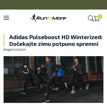
CLICK&COLLECT
Platite unapred i preuzmite u prodavnici po vašem izboru
0
Adidas Pulseboost HD Winterized:
Dočekajte zimu potpuno spremni
Blog
|
25/10/2019