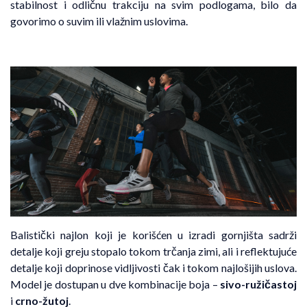
stabilnost i odličnu trakciju na svim podlogama, bilo da
govorimo o suvim ili vlažnim uslovima.
Balistički najlon koji je korišćen u izradi gornjišta sadrži
detalje koji greju stopalo tokom trčanja zimi, ali i reflektujuće
detalje koji doprinose vidljivosti čak i tokom najlošijih uslova.
Model je dostupan u dve kombinacije boja –
sivo-ružičastoj
i
crno-žutoj
.