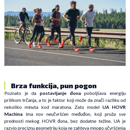
Brza funkcija, pun pogon
Poznato je da
postavljanje đona
poboljšava energiju
prilikom trčanja, a to je faktor koji može da znači razliku od
nekoliko minuta kod maratona. Zato model
UA HOVR
Machin
a
ima nov neučvršćen međuđon, koji pruža sve
prednosti mekog HOVR đona, bez dodatne težine. UA je
razvio preciznu geometriju koja ne zahteva mnogo učvršćenja