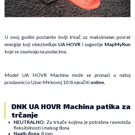
U ovoj godini postanite bolji trkač uz maksimalan povrat
energije koji obezbeđuje
UA HOVR
i sugestije
MapMyRun
koje se zasnivaju na podacima.
Model UA HOVR Machina može se pronaći u našoj
prodavnici u Uzun Mirkovoj 10 ili naručiti
online
.
DNK UA HOVR Machina patika za
trčanje
NEUTRALNO
: Za trkače kojima je potrebna ravnoteža
fleksibilnosti i mekog đona
Nagib đona:
8 mm