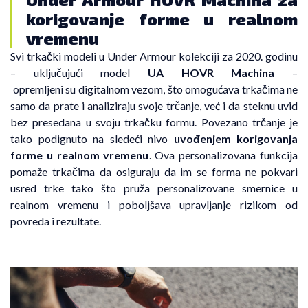
korigovanje forme u realnom
vremenu
Svi trkački modeli u Under Armour kolekciji za 2020. godinu
– uključujući model
UA HOVR Machina
–
opremljeni su digitalnom vezom, što omogućava trkačima ne
samo da prate i analiziraju svoje trčanje, već i da steknu uvid
bez presedana u svoju trkačku formu. Povezano trčanje je
tako podignuto na sledeći nivo
uvođenjem korigovanja
forme u realnom vremenu
. Ova personalizovana funkcija
pomaže trkačima da osiguraju da im se forma ne pokvari
usred trke tako što pruža personalizovane smernice u
realnom vremenu i poboljšava upravljanje rizikom od
povreda i rezultate.