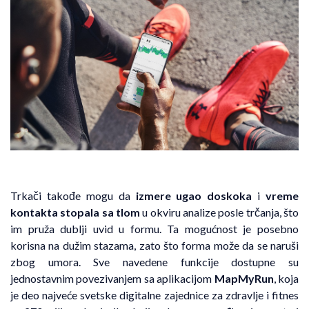
Trkači takođe mogu da
izmere ugao doskoka
i
vreme
kontakta stopala sa tlom
u okviru analize posle trčanja, što
im pruža dublji uvid u formu. Ta mogućnost je posebno
korisna na dužim stazama, zato što forma može da se naruši
zbog umora. Sve navedene funkcije dostupne su
jednostavnim povezivanjem sa aplikacijom
MapMyRun
, koja
je deo najveće svetske digitalne zajednice za zdravlje i fitnes