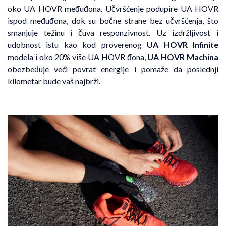
oko UA HOVR međuđona. Učvršćenje podupire UA HOVR
ispod međuđona, dok su bočne strane bez učvršćenja, što
smanjuje težinu i čuva responzivnost. Uz izdržljivost i
udobnost istu kao kod proverenog
UA HOVR Infinite
modela i oko 20% više UA HOVR đona,
UA HOVR Machina
obezbeđuje veći povrat energije i pomaže da poslednji
kilometar bude vaš najbrži.