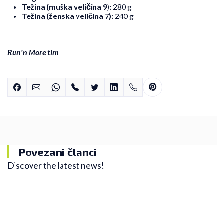
Težina (muška veličina 9):
280 g
Težina (ženska veličina 7):
240 g
Run'n More tim
Povezani članci
Discover the latest news!