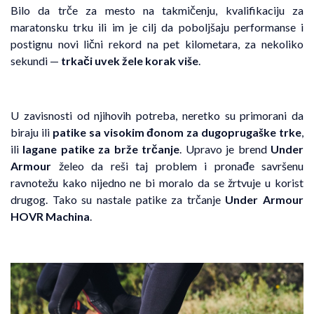
Bilo da trče za mesto na takmičenju, kvalifikaciju za
maratonsku trku ili im je cilj da poboljšaju performanse i
postignu novi lični rekord na pet kilometara, za nekoliko
sekundi —
trkači uvek žele korak više
.
U zavisnosti od njihovih potreba, neretko su primorani da
biraju ili
patike sa visokim đonom za dugoprugaške trke
,
ili
lagane patike za brže trčanje
. Upravo je brend
Under
Armour
želeo da reši taj problem i pronađe savršenu
ravnotežu kako nijedno ne bi moralo da se žrtvuje u korist
drugog. Tako su nastale patike za trčanje
Under Armour
HOVR Machina
.