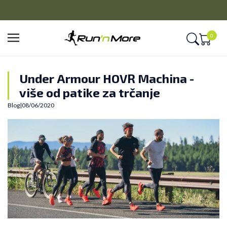
CLICK&COLLECT
Platite unapred i preuzmite u prodavnici po vašem izboru
0
Under Armour HOVR Machina -
više od patike za trčanje
Blog
|
08/06/2020