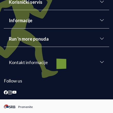
Korisnički servis
Informacije
Run 'n more ponuda
Kontakt informacije
Follow us
SRB
Promenite
Promeni instancu sajta, posetite sajtove za druge zemlje