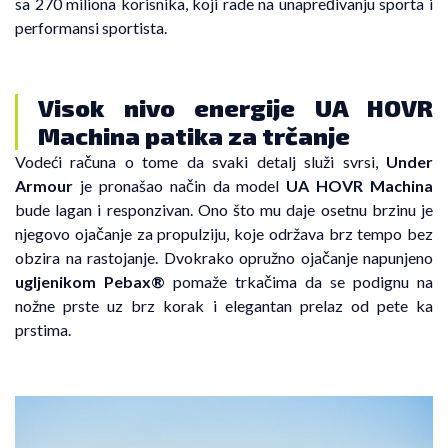
sa 270 miliona korisnika, koji rade na unapređivanju sporta i
performansi sportista.
Visok nivo energije UA HOVR
Machina patika za trčanje
Vodeći računa o tome da svaki detalj služi svrsi,
Under
Armour
je pronašao način da model
UA HOVR Machina
bude lagan i responzivan. Ono što mu daje osetnu brzinu je
njegovo ojačanje za propulziju, koje održava brz tempo bez
obzira na rastojanje. Dvokrako opružno ojačanje napunjeno
ugljenikom Pebax®
pomaže trkačima da se podignu na
nožne prste uz brz korak i elegantan prelaz od pete ka
prstima.