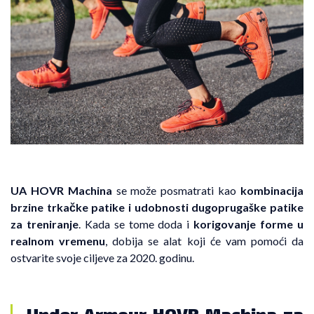
UA HOVR Machina
se može posmatrati kao
kombinacija
brzine trkačke patike i udobnosti dugoprugaške patike
za treniranje
. Kada se tome doda i
korigovanje forme u
realnom vremenu
, dobija se alat koji će vam pomoći da
ostvarite svoje ciljeve za 2020. godinu.
Under Armour HOVR Machina za