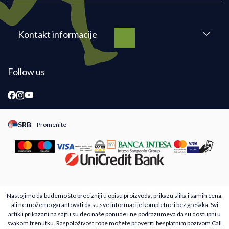
Kontakt informacije
Follow us
SRB
Promenite
Promeni instancu sajta, posetite sajtove za druge zemlje
Nastojimo da budemo što precizniji u opisu proizvoda, prikazu slika i samih cena,
ali ne možemo garantovati da su sve informacije kompletne i bez grešaka. Svi
artikli prikazani na sajtu su deo naše ponude i ne podrazumeva da su dostupni u
svakom trenutku. Raspoloživost robe možete proveriti besplatnim pozivom Call