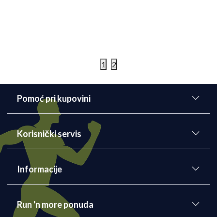
može pomoći da smanjite anksioznost.
Detaljnije
02/03/2022
1
2
Pomoć pri kupovini
Korisnički servis
Informacije
Run 'n more ponuda