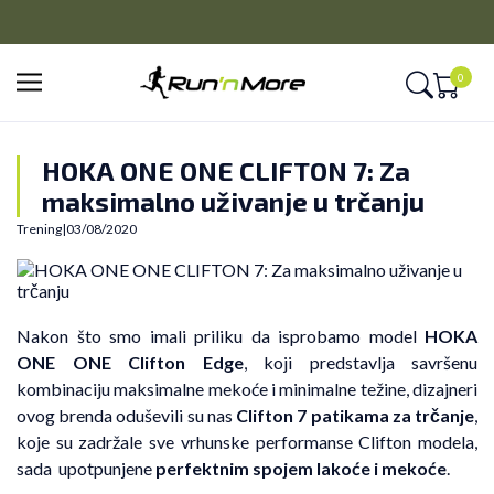
CLICK&COLLECT
Platite unapred i preuzmite u prodavnici po vašem izboru
0
HOKA ONE ONE CLIFTON 7: Za
maksimalno uživanje u trčanju
Trening
|
03/08/2020
Nakon što smo imali priliku da isprobamo model
HOKA
ONE ONE Clifton Edge
, koji predstavlja savršenu
kombinaciju maksimalne mekoće i minimalne težine, dizajneri
ovog brenda oduševili su nas
Clifton 7 patikama za trčanje
,
koje su zadržale sve vrhunske performanse Clifton modela,
sada upotpunjene
perfektnim spojem lakoće i mekoće
.