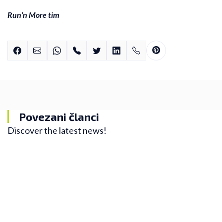
Run’n More tim
Povezani članci
Discover the latest news!
Trening
Kako vam trčanje može pomoći u borbi protiv
anksioznosti
U novom Nelinom blogu saznajte kako vam trčanje