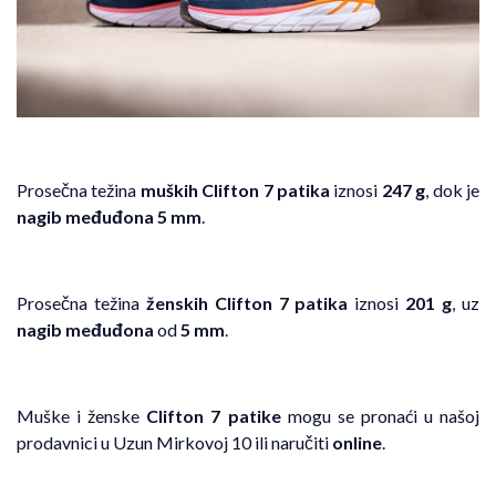
Prosečna težina
muških Clifton 7 patika
iznosi
247 g
, dok je
nagib međuđona 5 mm
.
Prosečna težina
ženskih Clifton 7 patika
iznosi
201 g
, uz
nagib međuđona
od
5 mm
.
Muške i ženske
Clifton 7 patike
mogu se pronaći u našoj
prodavnici u Uzun Mirkovoj 10 ili naručiti
online
.