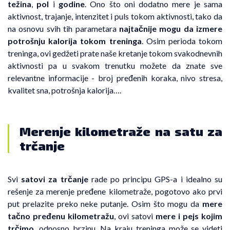
težina
,
pol
i
godine
. Ono što oni dodatno mere je sama
aktivnost, trajanje, intenzitet i puls tokom aktivnosti, tako da
na osnovu svih tih parametara
najtačnije mogu da izmere
potrošnju kalorija tokom treninga
. Osim perioda tokom
treninga, ovi gedžeti prate naše kretanje tokom svakodnevnih
aktivnosti pa u svakom trenutku možete da znate sve
relevantne informacije - broj pređenih koraka, nivo stresa,
kvalitet sna, potrošnja kalorija….
Merenje kilometraže na satu za
trčanje
Svi
satovi za trčanje
rade po principu GPS-a i idealno su
rešenje za merenje pređene kilometraže, pogotovo ako prvi
put prelazite preko neke putanje. Osim što mogu da
mere
tačno pređenu kilometražu
, ovi satovi
mere i pejs kojim
trčimo
, odnosno brzinu. Na kraju treninga može se videti