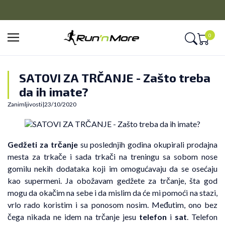
CLICK&COLLECT
Platite unapred i preuzmite u prodavnici po vašem izboru
0
SATOVI ZA TRČANJE - Zašto treba
da ih imate?
Zanimljivosti
|
23/10/2020
Gedžeti za trčanje
su poslednjih godina okupirali prodajna
mesta za trkače i sada trkači na treningu sa sobom nose
gomilu nekih dodataka koji im omogućavaju da se osećaju
kao supermeni. Ja obožavam gedžete za trčanje, šta god
mogu da okačim na sebe i da mislim da će mi pomoći na stazi,
vrlo rado koristim i sa ponosom nosim. Međutim, ono bez
čega nikada ne idem na trčanje jesu
telefon
i
sat
. Telefon