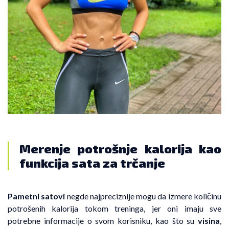
Merenje potrošnje kalorija kao
funkcija sata za trčanje
Pametni satovi
negde najpreciznije mogu da izmere količinu
potrošenih kalorija tokom treninga, jer oni imaju sve
potrebne informacije o svom korisniku, kao što su
visina
,