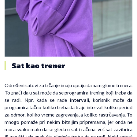
Sat kao trener
Određeni satovi za trčanje imaju opciju da nam glume trenera.
To znači da u sat može da se programira trening koji treba da
se radi. Npr. kada se rade
intervali
, korisnik može da
programira tačno koliko treba da traje interval, koliko period
za odmor, koliko vreme zagrevanja, a koliko rastrčavanja. To
mnogo pomaže pri nekim bitnijim pripremama, jer onda ne
mora svako malo da se gleda u sat i računa, već sat zavibrira
ili zapišti i da znak šta sledeće treba da se radi. Neki satovi