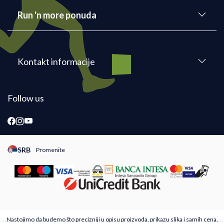
Run 'n more ponuda
Kontakt informacije
Follow us
SRB
Promenite
Promeni instancu sajta, posetite sajtove za druge zemlje
Nastojimo da budemo što precizniji u opisu proizvoda, prikazu slika i samih cena,