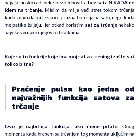
najviše nosim radi neke bezbednosti, a
bez sata NIKADA ne
idem na trčanje
. Mislim da mi je veći stres tokom trčanja
kada znam da mi je skoro prazna baterija na satu, nego kada
me patike žuljaju, jer otkad koristim
sat za trčanje
nekako
najviše verujem njegovim brojkama.
Koje su to funkcije koje ima moj sat za trening i zašto su i
toliko bitne?
Praćenje pulsa kao jedna od
najvažnijih funkcija satova za
trčanje
Ovo je najbitnija funkcija, ako mene pitate.
Onog
momenta kada krenem sa trčanjem tog momenta uključim na