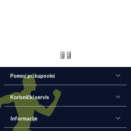
Bez obzira da li ste početnik ili se profesionalno
bavite trčanjem, neke lekcije bi trebalo uvek da
imate na umu. U novom blogu, Nela sa vama deli
lekcije koje vam mogu pomoći da unapredite svoje
trčanje.
Detaljnije
01/06/2022
1
2
Pomoć pri kupovini
Korisnički servis
Informacije