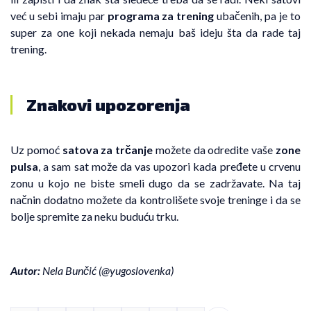
već u sebi imaju par
programa za trening
ubačenih, pa je to
super za one koji nekada nemaju baš ideju šta da rade taj
trening.
Znakovi upozorenja
Uz pomoć
satova za trčanje
možete da odredite vaše
zone
pulsa
, a sam sat može da vas upozori kada pređete u crvenu
zonu u kojo ne biste smeli dugo da se zadržavate. Na taj
načnin dodatno možete da kontrolišete svoje treninge i da se
bolje spremite za neku buduću trku.
Autor:
Nela Bunčić (
@yugoslovenka
)