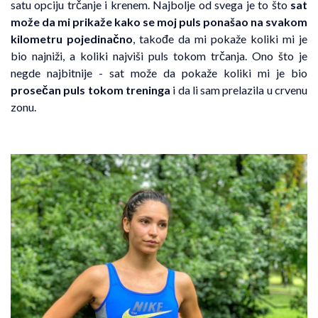
satu opciju trčanje i krenem. Najbolje od svega je to što
sat
može da mi prikaže kako se moj puls ponašao na svakom
kilometru pojedinačno
, takođe da mi pokaže koliki mi je
bio najniži, a koliki najviši puls tokom trčanja. Ono što je
negde najbitnije - sat može da pokaže koliki mi je bio
prosečan puls tokom treninga
i da li sam prelazila u crvenu
zonu.