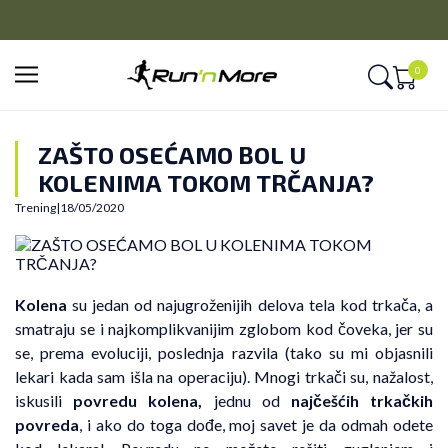
CLICK&COLLECT
Platite unapred i preuzmite u prodavnici po vašem izboru
0
ZAŠTO OSEĆAMO BOL U
KOLENIMA TOKOM TRČANJA?
Trening
|
18/05/2020
Kolena
su jedan od najugroženijih delova tela kod trkača, a
smatraju se i najkomplikvanijim zglobom kod čoveka, jer su
se, prema evoluciji, poslednja razvila (tako su mi objasnili
lekari kada sam išla na operaciju). Mnogi trkači su, nažalost,
iskusili
povredu kolena,
jednu od
najčešćih trkačkih
povreda
, i ako do toga dođe, moj savet je da odmah odete