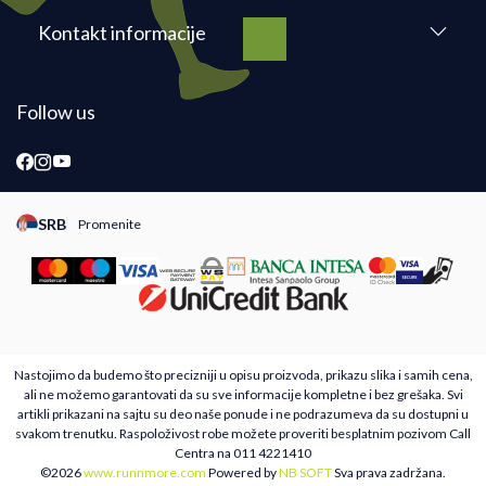
Kontakt informacije
Follow us
SRB
Promenite
Promeni instancu sajta, posetite sajtove za druge zemlje
Nastojimo da budemo što precizniji u opisu proizvoda, prikazu slika i samih cena,
ali ne možemo garantovati da su sve informacije kompletne i bez grešaka. Svi
artikli prikazani na sajtu su deo naše ponude i ne podrazumeva da su dostupni u
svakom trenutku. Raspoloživost robe možete proveriti besplatnim pozivom Call
Centra na 011 4221410
©2026
www.runnmore.com
Powered by
NB SOFT
Sva prava zadržana.