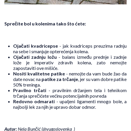
Sprečite bol u kolenima tako što ćete:
Ojačati kvadricepse
- jak kvadriceps preuzima radnju
na sebe i smanjuje opterećenja kolena.
Ojačati zadnju ložu
- balans između prednje i zadnje
lože je imperativ zdravih kolena, zato nemojte
zapostaviti ove mišiće.
Nositi kvalitetne patike
- nemojte da vam bude žao da
date novac na
patike za trčanje
, jer su vam dobre patike
50% treninga.
Pravilno trčati
- pravilnim držanjem tela i tehnikom
trčanja sprečićete većinu potencijalnih povreda
Redovno odmarati
- upaljeni ligamenti mnogo bole, a
najbolji lek za njih je upravo dobar odmor.
Autor:
Nela Bunčić (
@yugoslovenka
_
)