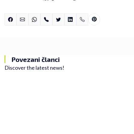
Povezani članci
Discover the latest news!
Trening
Kako vam trčanje može pomoći u borbi protiv
anksioznosti
U novom Nelinom blogu saznajte kako vam trčanje
može pomoći da smanjite anksioznost.