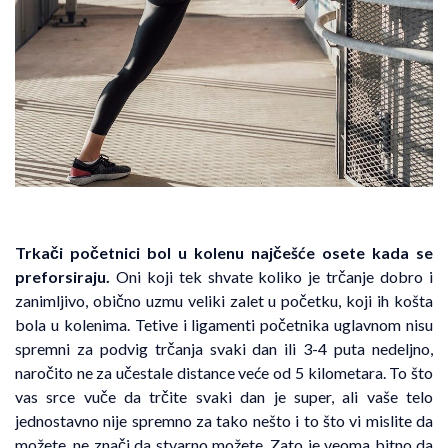
Trkači početnici
bol u kolenu najčešće osete kada se
preforsiraju.
Oni koji tek shvate koliko je trčanje dobro i
zanimljivo, obično uzmu veliki zalet u početku, koji ih košta
bola u kolenima. Tetive i ligamenti početnika uglavnom nisu
spremni za podvig trčanja svaki dan ili 3-4 puta nedeljno,
naročito ne za učestale distance veće od 5 kilometara. To što
vas srce vuče da trčite svaki dan je super, ali vaše telo
jednostavno nije spremno za tako nešto i to što vi mislite da
možete, ne znači da stvarno možete. Zato je veoma bitno da