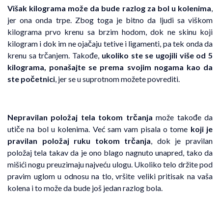
Višak kilograma može da bude razlog za bol u kolenima
,
jer ona onda trpe. Zbog toga je bitno da ljudi sa viškom
kilograma prvo krenu sa brzim hodom, dok ne skinu koji
kilogram i dok im ne ojačaju tetive i ligamenti, pa tek onda da
krenu sa trčanjem. Takođe,
ukoliko ste se ugojili više od 5
kilograma, ponašajte se prema svojim nogama kao da
ste početnici
, jer se u suprotnom možete povrediti.
Nepravilan položaj tela tokom trčanja
može takođe da
utiče na bol u kolenima. Već sam vam pisala o tome
koji je
pravilan položaj ruku tokom trčanja
, dok je pravilan
položaj tela takav da je ono blago nagnuto unapred, tako da
mišići nogu preuzimaju najveću ulogu. Ukoliko telo držite pod
pravim uglom u odnosu na tlo, vršite veliki pritisak na vaša
kolena i to može da bude još jedan razlog bola.