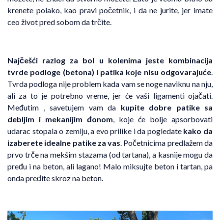
krenete polako, kao pravi početnik, i da ne jurite, jer imate
ceo život pred sobom da trčite.
Najčešći razlog za bol u kolenima
jeste kombinacija
tvrde podloge (betona) i patika koje nisu odgovarajuće
.
Tvrda podloga nije problem kada vam se noge naviknu na nju,
ali za to je potrebno vreme, jer će vaši ligamenti ojačati.
Međutim , savetujem vam da
kupite dobre patike sa
debljim i mekanijim đonom
, koje će bolje apsorbovati
udarac stopala o zemlju, a evo prilike i da pogledate
kako da
izaberete idealne patike za vas
. Početnicima predlažem da
prvo trče na mekšim stazama (od tartana), a kasnije mogu da
pređu i na beton, ali lagano! Malo miksujte beton i tartan, pa
onda pređite skroz na beton.