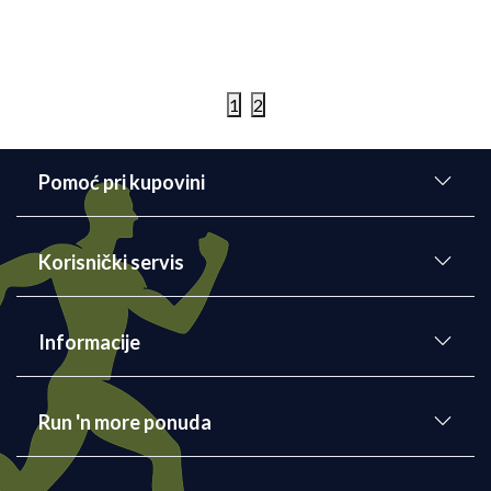
Detaljnije
02/03/2022
1
2
Pomoć pri kupovini
Korisnički servis
Informacije
Run 'n more ponuda