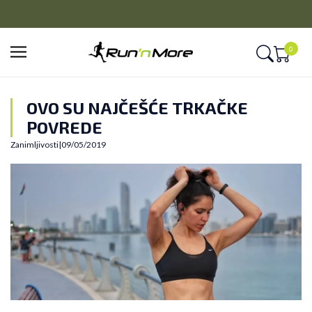
CLICK&COLLECT
Platite unapred i preuzmite u prodavnici po vašem izboru
0
OVO SU NAJČEŠĆE TRKAČKE
POVREDE
Zanimljivosti
|
09/05/2019