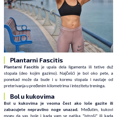
Plantarni Fascitis
Plantarni Fascitis
je upala dela ligamenta ili tetive duž
stopala (deo kojim gazimo). Najčešći je bol oko pete, a
ponekad može da bude i u korenu stopala i nastaje od
preterivanja u pređenim kilometrima i intezitetu treninga.
Bol u kukovima
Bol u kukovima je veoma čest ako loše gazite ili
zabacujete nepravilno noge unazad.
Međutim, kukovi
mogu da vas bole i kada vam se patika "istroši" ili kada