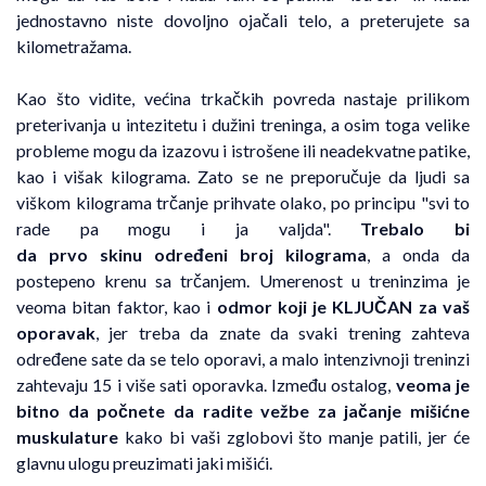
jednostavno niste dovoljno ojačali telo, a preterujete sa
kilometražama.
Kao što vidite, većina trkačkih povreda nastaje prilikom
preterivanja u intezitetu i dužini treninga, a osim toga velike
probleme mogu da izazovu i istrošene ili neadekvatne patike,
kao i višak kilograma. Zato se ne preporučuje da ljudi sa
viškom kilograma trčanje prihvate olako, po principu "svi to
rade pa mogu i ja valjda".
Trebalo bi
da prvo skinu određeni broj kilograma
, a onda da
postepeno krenu sa trčanjem. Umerenost u treninzima je
veoma bitan faktor, kao i
odmor koji je KLJUČAN za vaš
oporavak
, jer treba da znate da svaki trening zahteva
određene sate da se telo oporavi, a malo intenzivnoji treninzi
zahtevaju 15 i više sati oporavka. Između ostalog,
veoma je
bitno da počnete da radite v
ežbe za jačanje mišićne
muskulature
kako bi vaši zglobovi što manje patili, jer će
glavnu ulogu preuzimati jaki mišići.