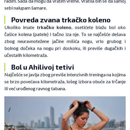
radim. Sada da mogu da vratim vreme. Vratila bih se da samoj
sebi nalupam šamare.
Povreda zvana trkačko koleno
Ukoliko imate
trkačko koleno
, osetićete blažu bol oko
čašice kolena (patele) i tačno iza nje. To se najčešće dešava
zbog neuravnotežene jačine mišića nogu, vrlo grubog i
bolnog dočeka na nogu pri doskoku, ili previše dugačkih i
učestalih kilometraža.
Bol u Ahilivoj tetivi
Najčešće se javlja zbog previše intenzivnih treninga na kojima
se brzo povećava kilometraža, lošeg izbora obuće za trčanje
ili već urođenog ravnog tabana.