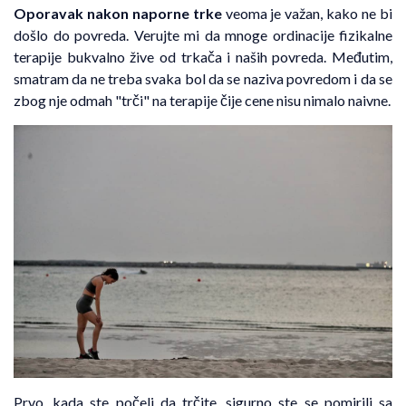
Oporavak nakon naporne trke
veoma je važan, kako ne bi
došlo do povreda. Verujte mi da mnoge ordinacije fizikalne
terapije bukvalno žive od trkača i naših povreda. Međutim,
smatram da ne treba svaka bol da se naziva povredom i da se
zbog nje odmah "trči" na terapije čije cene nisu nimalo naivne.
Prvo, kada ste počeli da trčite, sigurno ste se pomirili sa