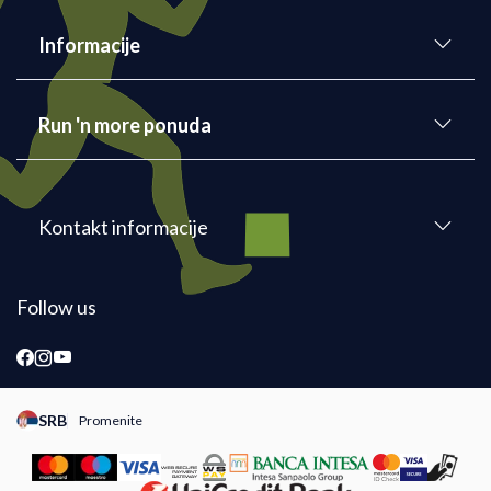
Informacije
Run 'n more ponuda
Kontakt informacije
Follow us
SRB
Promenite
Promeni instancu sajta, posetite sajtove za druge zemlje