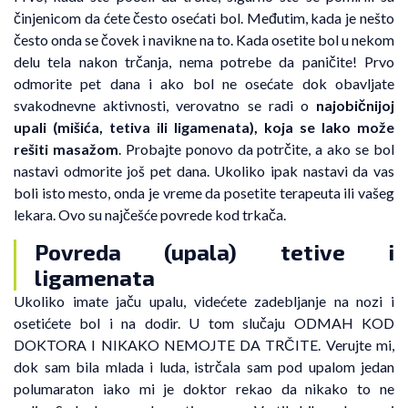
činjenicom da ćete često osećati bol. Međutim, kada je nešto
često onda se čovek i navikne na to. Kada osetite bol u nekom
delu tela nakon trčanja, nema potrebe da paničite! Prvo
odmorite pet dana i ako bol ne osećate dok obavljate
svakodnevne aktivnosti, verovatno se radi o
najobičnijoj
upali (mišića, tetiva ili ligamenata), koja se lako može
rešiti masažom
. Probajte ponovo da potrčite, a ako se bol
nastavi odmorite još pet dana. Ukoliko ipak nastavi da vas
boli isto mesto, onda je vreme da posetite terapeuta ili vašeg
lekara. Ovo su najčešće povrede kod trkača.
Povreda (upala) tetive i
ligamenata
Ukoliko imate jaču upalu, videćete zadebljanje na nozi i
osetićete bol i na dodir. U tom slučaju ODMAH KOD
DOKTORA I NIKAKO NEMOJTE DA TRČITE. Verujte mi,
dok sam bila mlada i luda, istrčala sam pod upalom jedan
polumaraton iako mi je doktor rekao da nikako to ne