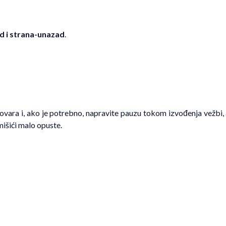
d i strana-unazad
.
vara i, ako je potrebno, napravite pauzu tokom izvođenja vežbi, a
mišići malo opuste.