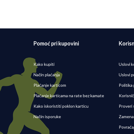
16/03/2022
Pomoć pri kupovini
Korisn
Kako kupiti
Uslovi k
Način plaćanja
Uslovi p
Plaćanje karticom
Politika
Plaćanje karticama na rate bez kamate
Korisni
Kako iskoristiti poklon karticu
Proveri
Način isporuke
Zamena 
Povraća