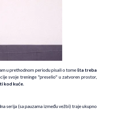
vam u prethodnom periodu pisali o tome
šta treba
cije svoje treninge "preselio" u zatvoren prostor,
ti kod kuće
.
edna serija (sa pauzama između vežbi) traje ukupno