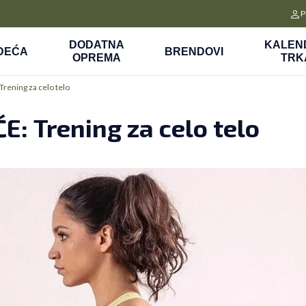
CLICK&COLLECT
P
a
Platite unapred i preuzmite u prodavnici po vašem izboru
DODATNA
KALEN
DEĆA
BRENDOVI
OPREMA
TRK
ening za celo telo
: Trening za celo telo