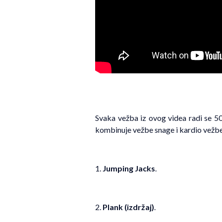
Svaka vežba iz ovog videa radi se 50
kombinuje vežbe snage i kardio vežbe
1.
Jumping Jacks
.
2.
Plank (izdržaj)
.