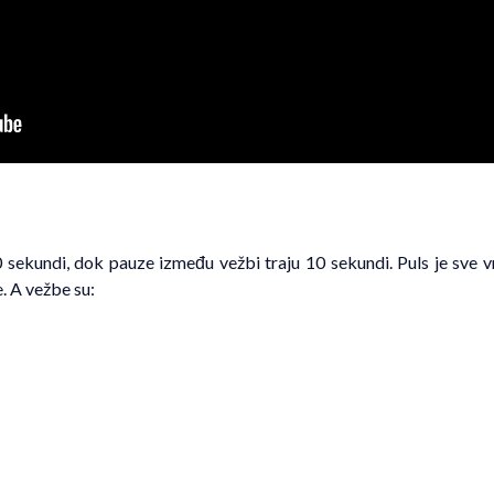
 sekundi, dok pauze između vežbi traju 10 sekundi. Puls je sve vr
. A vežbe su: