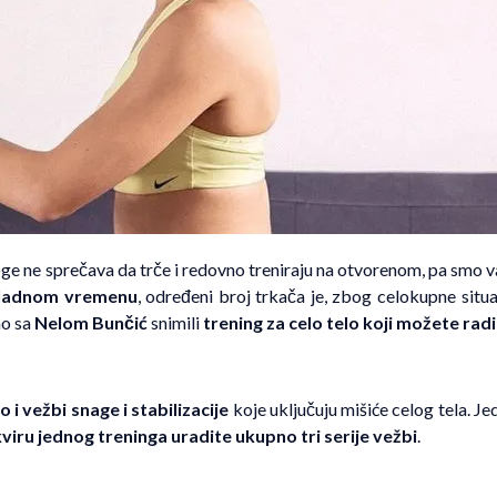
 ne sprečava da trče i redovno treniraju na otvorenom, pa smo 
hladnom vremenu
, određeni broj trkača je, zbog celokupne situa
mo sa
Nelom Bunčić
snimili
trening za celo telo
koji možete radi
o i vežbi snage i stabilizacije
koje uključuju mišiće celog tela. J
viru jednog treninga uradite ukupno tri serije vežbi
.