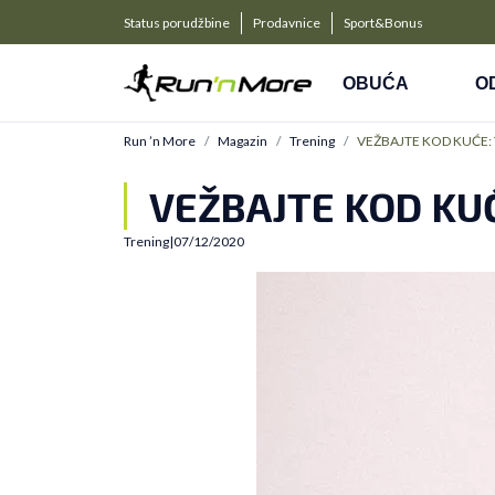
a kompanije
PLAĆANJE NA RATE
Status porudžbine
Prodavnice
Sport&Bonus
Kreditnim karticama BANCA INTESA platite na 9 rat
OBUĆA
O
Run ’n More
Magazin
Trening
VEŽBAJTE KOD KUĆE: Tr
VEŽBAJTE KOD KUĆE
Trening
|
07/12/2020