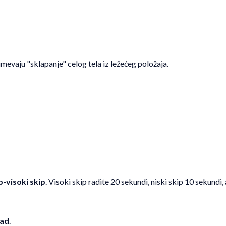
umevaju "sklapanje" celog tela iz ležećeg položaja.
p-visoki skip
. Visoki skip radite 20 sekundi, niski skip 10 sekundi
zad
.