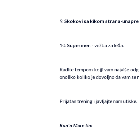
9.
Skokovi sa kikom strana-unapre
10.
Supermen
- vežba za leđa.
Radite tempom kojji vam najviše odgo
onoliko koliko je dovoljno da vam se 
Prijatan trening i javljajte nam utiske.
Run'n More tim