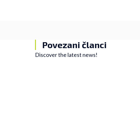
Povezani članci
Discover the latest news!
Trening
PRVI TREN
PRELEŽAN
Kako se vratiti s
nakon preležane k
Nelinoj priči