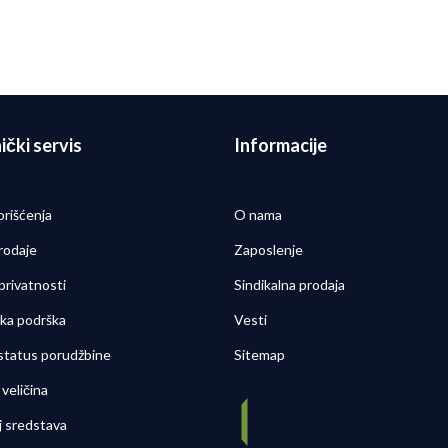
Detaljnije
02/03/2022
ički servis
Informacije
orišćenja
O nama
rodaje
Zaposlenje
 privatnosti
Sindikalna prodaja
čka podrška
Vesti
 status porudžbine
Sitemap
veličina
j sredstava