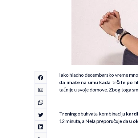
Iako hladno decembarsko vreme mnoge
da imate na umu kada trčite po 
tačnije u svoje domove. Zbog toga s
Trening
obuhvata kombinaciju
kardi
12 minuta, a Nela preporučuje da
u ok