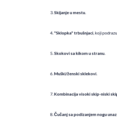
3.
Skijanje u mestu
.
4.
"Sklopka" trbušnjaci
, koji podraz
5.
Skokovi sa kikom u stranu
.
6.
Muški/ženski sklekovi
.
7.
Kombinacija visoki skip-niski ski
8.
Čučanj sa podizanjem nogu una