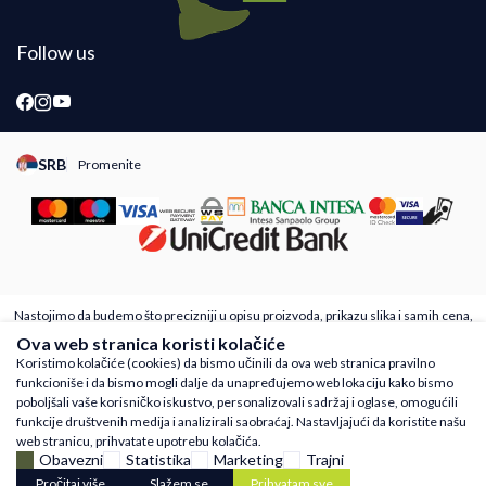
Follow us
SRB
Promenite
Promeni instancu sajta, posetite sajtove za druge zemlje
Nastojimo da budemo što precizniji u opisu proizvoda, prikazu slika i samih cena,
ali ne možemo garantovati da su sve informacije kompletne i bez grešaka. Svi
Ova web stranica koristi kolačiće
artikli prikazani na sajtu su deo naše ponude i ne podrazumeva da su dostupni u
Koristimo kolačiće (cookies) da bismo učinili da ova web stranica pravilno
svakom trenutku. Raspoloživost robe možete proveriti besplatnim pozivom Call
funkcioniše i da bismo mogli dalje da unapređujemo web lokaciju kako bismo
Centra na 011 4221410
poboljšali vaše korisničko iskustvo, personalizovali sadržaj i oglase, omogućili
©2026
www.runnmore.com
Powered by
NB SOFT
Sva prava zadržana.
funkcije društvenih medija i analizirali saobraćaj. Nastavljajući da koristite našu
web stranicu, prihvatate upotrebu kolačića.
Obavezni
Statistika
Marketing
Trajni
Pročitaj više
Slažem se
Prihvatam sve