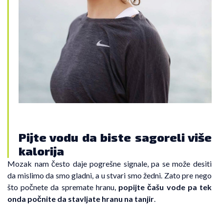
Pijte vodu da biste sagoreli više
kalorija
Mozak nam često daje pogrešne signale, pa se može desiti
da mislimo da smo gladni, a u stvari smo žedni. Zato pre nego
što počnete da spremate hranu,
popijte čašu vode pa tek
onda počnite da stavljate hranu na tanjir
.