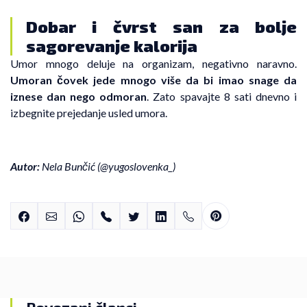
Dobar i čvrst san za bolje
sagorevanje kalorija
Umor mnogo deluje na organizam, negativno naravno.
Umoran čovek jede mnogo više da bi imao snage da
iznese dan nego odmoran
. Zato spavajte 8 sati dnevno i
izbegnite prejedanje usled umora.
Autor:
Nela Bunčić (
@yugoslovenka
_
)