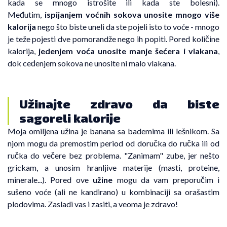
kada se mnogo istrošite ili kada ste bolesni).
Međutim,
ispijanjem voćnih sokova unosite mnogo više
kalorija
nego što biste uneli da ste pojeli isto to voće - mnogo
je teže pojesti dve pomorandže nego ih popiti. Pored količine
kalorija,
jedenjem voća unosite manje šećera i vlakana
,
dok ceđenjem sokova ne unosite ni malo vlakana.
Užinajte zdravo da biste
sagoreli kalorije
Moja omiljena užina je banana sa bademima ili lešnikom. Sa
njom mogu da premostim period od doručka do ručka ili od
ručka do večere bez problema. "Zanimam" zube, jer nešto
grickam, a unosim hranljive materije (masti, proteine,
minerale...). Pored ove
užine
mogu da vam preporučim i
sušeno voće (ali ne kandirano) u kombinaciji sa orašastim
plodovima. Zasladi vas i zasiti, a veoma je zdravo!