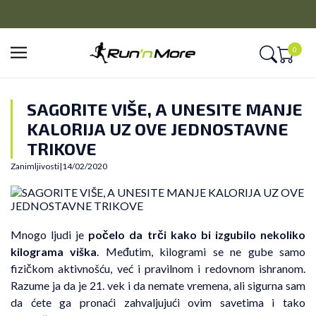
CLICK&COLLECT
Platite unapred i preuzmite u prodavnici po vašem izboru
0
SAGORITE VIŠE, A UNESITE MANJE
KALORIJA UZ OVE JEDNOSTAVNE
TRIKOVE
Zanimljivosti
|
14/02/2020
Mnogo ljudi je
počelo da trči kako bi izgubilo nekoliko
kilograma viška
. Međutim, kilogrami se ne gube samo
fizičkom aktivnošću, već i pravilnom i redovnom ishranom.
Razume ja da je 21. vek i da nemate vremena, ali sigurna sam
da ćete ga pronaći zahvaljujući ovim savetima i tako