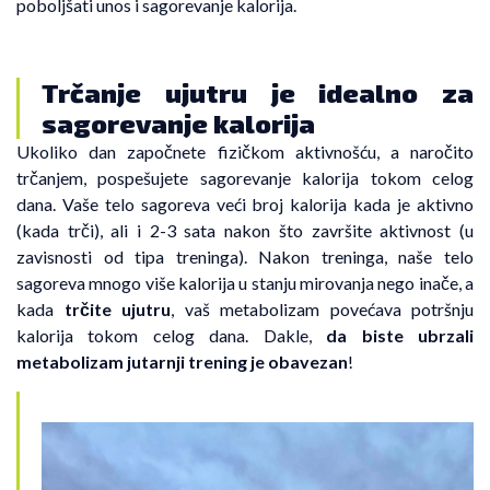
poboljšati unos i sagorevanje kalorija.
Trčanje ujutru je idealno za
sagorevanje kalorija
Ukoliko dan započnete fizičkom aktivnošću, a naročito
trčanjem, pospešujete sagorevanje kalorija tokom celog
dana. Vaše telo sagoreva veći broj kalorija kada je aktivno
(kada trči), ali i 2-3 sata nakon što završite aktivnost (u
zavisnosti od tipa treninga). Nakon treninga, naše telo
sagoreva mnogo više kalorija u stanju mirovanja nego inače, a
kada
trčite ujutru
, vaš metabolizam povećava potršnju
kalorija tokom celog dana. Dakle,
da biste ubrzali
metabolizam jutarnji trening je obavezan
!