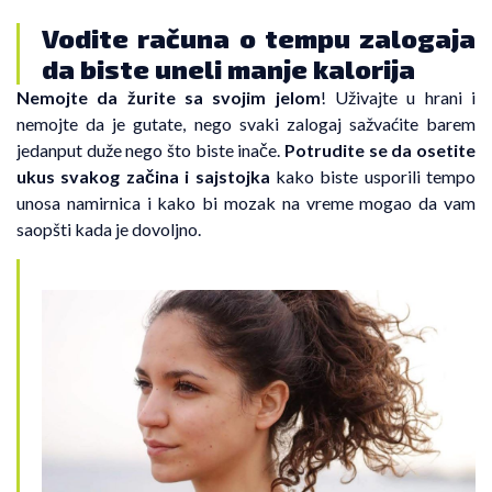
Vodite računa o tempu zalogaja
da biste uneli manje kalorija
Nemojte da žurite sa svojim jelom
! Uživajte u hrani i
nemojte da je gutate, nego svaki zalogaj sažvaćite barem
jedanput duže nego što biste inače.
Potrudite se da osetite
ukus svakog začina i sajstojka
kako biste usporili tempo
unosa namirnica i kako bi mozak na vreme mogao da vam
saopšti kada je dovoljno.