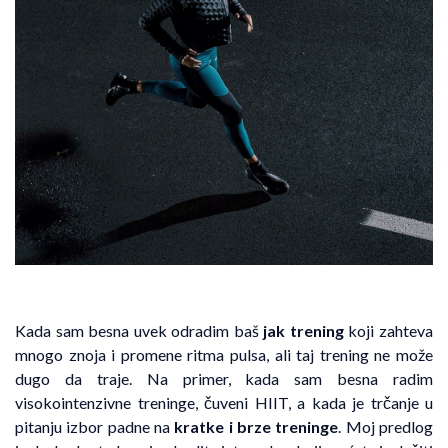
Kada sam besna uvek odradim baš
jak trening
koji zahteva
mnogo znoja i promene ritma pulsa, ali taj trening ne može
dugo da traje. Na primer, kada sam besna radim
visokointenzivne treninge, čuveni HIIT, a kada je trčanje u
pitanju izbor padne na
kratke i brze treninge
. Moj predlog