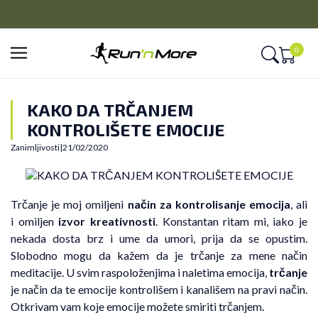
CLICK&COLLECT
Platite unapred i preuzmite u prodavnici po vašem izboru
0
KAKO DA TRČANJEM
KONTROLIŠETE EMOCIJE
Zanimljivosti
|
21/02/2020
Trčanje je moj omiljeni
način za kontrolisanje emocija
, ali
i omiljen
izvor kreativnosti
. Konstantan ritam mi, iako je
nekada dosta brz i ume da umori, prija da se opustim.
Slobodno mogu da kažem da je trčanje za mene način
meditacije. U svim raspoloženjima i naletima emocija,
trčanje
je način da te emocije kontrolišem i kanališem na pravi način.
Otkrivam vam koje emocije možete smiriti trčanjem.