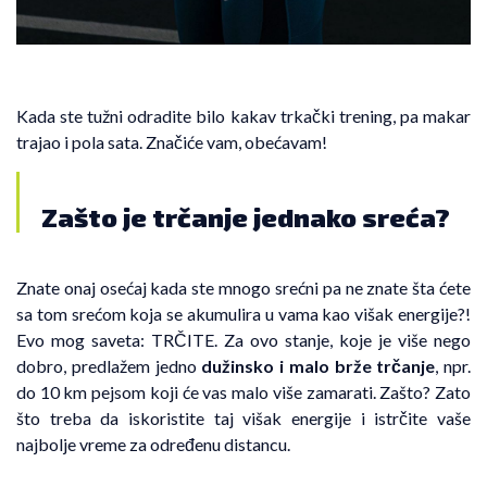
Kada ste tužni odradite bilo kakav trkački trening, pa makar
trajao i pola sata. Značiće vam, obećavam!
Zašto je trčanje jednako sreća?
Znate onaj osećaj kada ste mnogo srećni pa ne znate šta ćete
sa tom srećom koja se akumulira u vama kao višak energije?!
Evo mog saveta: TRČITE. Za ovo stanje, koje je više nego
dobro, predlažem jedno
dužinsko i malo brže trčanje
, npr.
do 10 km pejsom koji će vas malo više zamarati. Zašto? Zato
što treba da iskoristite taj višak energije i istrčite vaše
najbolje vreme za određenu distancu.