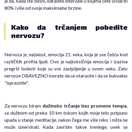
je da, kada ste besni, odradite intervale u kojima ćete izvlačiti
80% i više od svoje maksimalne brzine.
Kako da trčanjem pobedite
nervozu?
Nervoza je, nažalost, emocija 21. veka, koja je sve češća kod
različitih profila ljudi. Ovo je najtoksičnija emocija i izaziva
pregršt bolesti koje su sve zastpljenije u ovom veku. Zato
nervoze OBAVEZNO morate da se otarasite i da se bukvalno
"ispraznite".
Za nervozu biram
dužinsko trčanje bez promene tempa
,
sa dužinom od preko 10 km tokom kojih moje telo potpuno
upada u stanje meditacije, nakon čega me više niko i ništa ne
može iznervirati. Kada završim takve treninge, uvek se