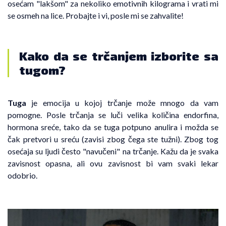
osećam "lakšom" za nekoliko emotivnih kilograma i vrati mi
se osmeh na lice. Probajte i vi, posle mi se zahvalite!
Kako da se trčanjem izborite sa
tugom?
Tuga
je emocija u kojoj trčanje može mnogo da vam
pomogne. Posle trčanja se luči velika količina endorfina,
hormona sreće, tako da se tuga potpuno anulira i možda se
čak pretvori u sreću (zavisi zbog čega ste tužni). Zbog tog
osećaja su ljudi često "navučeni" na trčanje. Kažu da je svaka
zavisnost opasna, ali ovu zavisnost bi vam svaki lekar
odobrio.