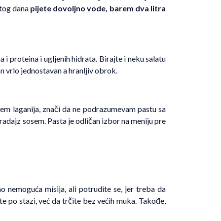
 tog dana
pijete dovoljno vode, barem dva litra
a i proteina i ugljenih hidrata. Birajte i neku salatu
an vrlo jednostavan a hranljiv obrok.
žem laganija, znači da ne podrazumevam pastu sa
 paradajz sosem. Pasta je odličan izbor na meniju pre
o nemoguća misija, ali potrudite se, jer treba da
ete po stazi, već da trčite bez većih muka. Takođe,