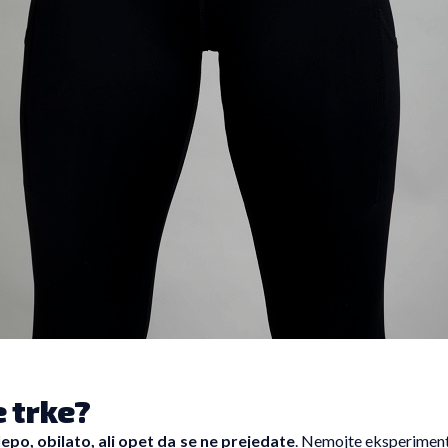
e trke?
lepo, obilato, ali opet da se ne prejedate
. Nemojte eksperimenti