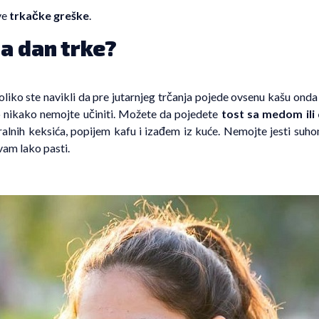
ve
trkačke greške
.
na dan trke?
oliko ste navikli da pre jutarnjeg trčanja pojede ovsenu kašu onda i
o nikako nemojte učiniti. Možete da pojedete
tost sa medom ili
alnih keksića, popijem kafu i izađem iz kuće. Nemojte jesti suho
vam lako pasti.