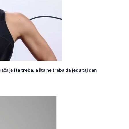
kača je
šta treba, a šta ne treba da jedu taj dan