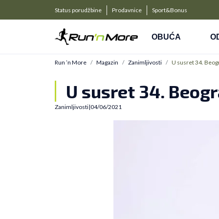
a kompanije
PLAĆANJE NA RATE
Status porudžbine
Prodavnice
Sport&Bonus
Kreditnim karticama BANCA INTESA platite na 9 rat
OBUĆA
O
Run ’n More
Magazin
Zanimljivosti
U susret 34. Beog
U susret 34. Beog
Zanimljivosti
|
04/06/2021