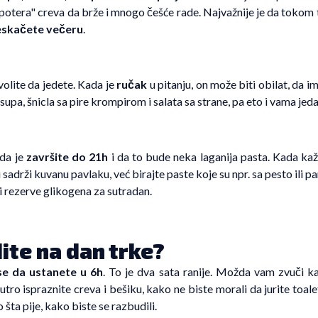
potera" creva da brže i mnogo češće rade. Najvažnije je da tokom
eskačete večeru
.
volite da jedete. Kada je
ručak
u pitanju, on može biti obilat, da im
supa, šnicla sa pire krompirom i salata sa strane, pa eto i vama jed
 da je
završite do 21h
i da to bude neka laganija pasta. Kada ka
ebi sadrži kuvanu pavlaku, već birajte paste koje su npr. sa pesto ili
ti rezerve glikogena za sutradan.
dite na dan trke?
se da ustanete u 6h
. To je dva sata ranije. Možda vam zvuči ka
tro ispraznite creva i bešiku, kako ne biste morali da jurite toal
o šta pije, kako biste se razbudili.