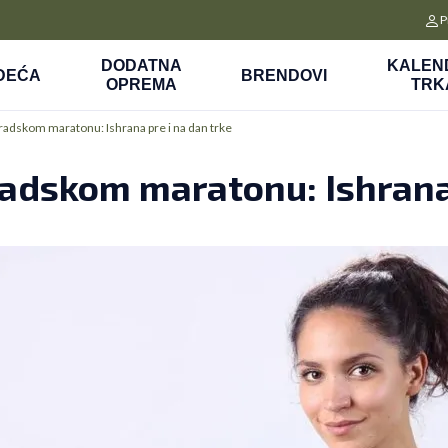
CLICK&COLLECT
P
a
Platite unapred i preuzmite u prodavnici po vašem izboru
DODATNA
KALEN
DEĆA
BRENDOVI
OPREMA
TRK
radskom maratonu: Ishrana pre i na dan trke
radskom maratonu: Ishrana 