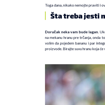
Toga dana, nikako nemojte praviti i o
Šta treba jesti 
Doručak neka vam bude lagan
. Uk
na mekanu hranu pre trčanja, onda t
volim da pojedem bananu i par integr
proizvode. Birajte suvu hranu koja će 