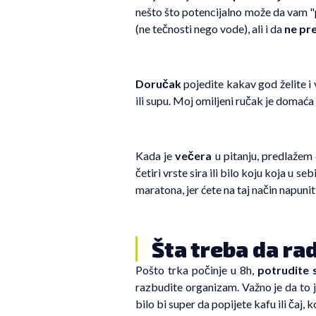
nešto što potencijalno može da vam "
(ne tečnosti nego vode), ali i da
ne pr
Doručak
pojedite kakav god želite i 
ili supu. Moj omiljeni ručak je domaća 
Kada je
večera
u pitanju, predlažem
četiri vrste sira ili bilo koju koja u s
maratona, jer ćete na taj način napuni
Šta treba da ra
Pošto trka počinje u 8h,
potrudite 
razbudite organizam. Važno je da to ju
bilo bi super da popijete kafu ili čaj, k