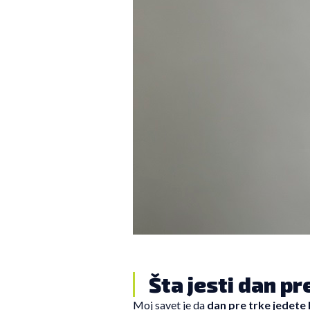
Šta jesti dan pr
Moj savet je da
dan pre trke jedete 