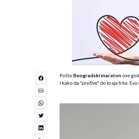
Pošto
Beogradski maraton
ove godi
i kako da "prežive" do kraja trke. Evo