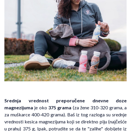
Srednja vrednost preporučene dnevne doze
magnezijuma
je oko
375 grama
(za žene 310-320 grama, a
za muškarce 400-420 grama). Baš iz tog razloga su srednje
vrednosti kesica magnezijuma koji se direktno piju (najčešće
u prahu) 375 g. Ipak, potrudite se da te "zalihe" dobijete iz