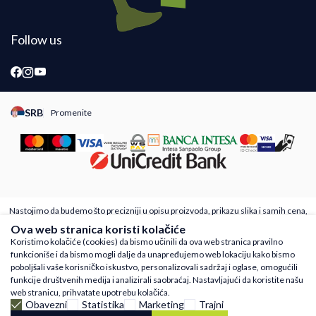
Follow us
SRB
Promenite
Promeni instancu sajta, posetite sajtove za druge zemlje
Nastojimo da budemo što precizniji u opisu proizvoda, prikazu slika i samih cena,
ali ne možemo garantovati da su sve informacije kompletne i bez grešaka. Svi
Ova web stranica koristi kolačiće
artikli prikazani na sajtu su deo naše ponude i ne podrazumeva da su dostupni u
Koristimo kolačiće (cookies) da bismo učinili da ova web stranica pravilno
svakom trenutku. Raspoloživost robe možete proveriti besplatnim pozivom Call
funkcioniše i da bismo mogli dalje da unapređujemo web lokaciju kako bismo
Centra na 011 4221410
poboljšali vaše korisničko iskustvo, personalizovali sadržaj i oglase, omogućili
©2026
www.runnmore.com
Powered by
NB SOFT
Sva prava zadržana.
funkcije društvenih medija i analizirali saobraćaj. Nastavljajući da koristite našu
web stranicu, prihvatate upotrebu kolačića.
Obavezni
Statistika
Marketing
Trajni