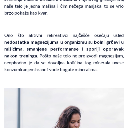
naše telo je jedna mašina i čim nečega manjaka, to se vrlo
brzo pokaže kao kvar.
Ono što aktivni rekreativci najčešće osećaju usled
nedostatka magnezijuma u organizmu
su
bolni grčevi u
mišićima
,
smanjene performanse
i
sporiji
oporavak
nakon treninga
. Pošto naše telo ne proizvodi magnezijum,
neophodno je da se dovoljna količina tog minerala unese
konzumiranjem hrane i vode bogate mineralima.