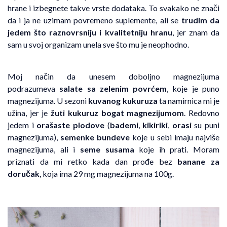
hrane i izbegnete takve vrste dodataka. To svakako ne znači
da i ja ne uzimam povremeno suplemente, ali se
trudim da
jedem što
raznovrsniju i kvalitetniju hranu
, jer znam da
sam u svoj organizam unela sve što mu je neophodno.
Moj način da unesem doboljno magnezijuma
podrazumeva
salate sa zelenim povrćem
, koje je puno
magnezijuma. U sezoni
kuvanog kukuruza
ta namirnica mi je
užina, jer je
žuti kukuruz bogat magnezijumom
. Redovno
jedem i
orašaste plodove
(
bademi
,
kikiriki
,
orasi
su puni
magnezijuma),
semenke bundeve
koje u sebi imaju najviše
magnezijuma, ali i
seme susama
koje ih prati. Moram
priznati da mi retko kada dan prođe bez
banane za
doručak
, koja ima 29 mg magnezijuma na 100g.