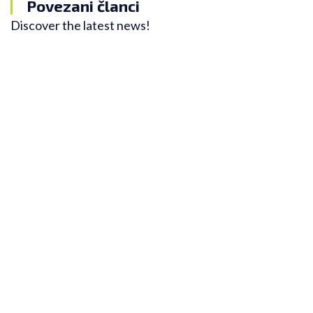
Povezani članci
Discover the latest news!
Zanimljivosti
Lekcije koje svi trkači treba da zapamte
Bez obzira da li ste početnik ili se profesionalno
bavite trčanjem, neke lekcije bi trebalo uvek da
imate na umu. U novom blogu, Nela sa vama deli
lekcije koje vam mogu pomoći da unapredite svoje
trčanje.
Detaljnije
01/06/2022