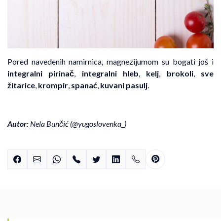
Pored navedenih namirnica, magnezijumom su bogati još i
integralni pirinač
,
integralni hleb
,
kelj
,
brokoli
,
sve
žitarice
,
krompir
,
spanać
,
kuvani pasulj
.
Autor:
Nela Bunčić (
@yugoslovenka
_
)