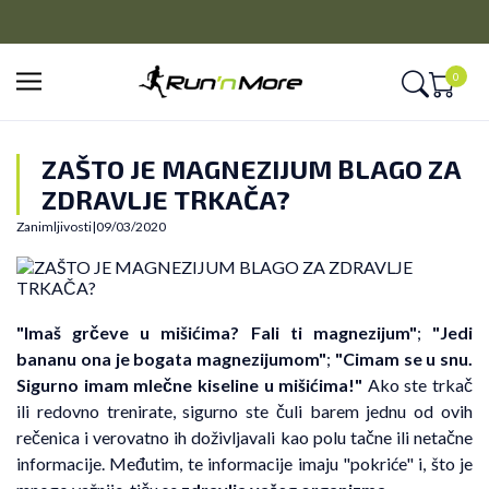
CLICK&COLLECT
Platite unapred i preuzmite u prodavnici po vašem izboru
0
ZAŠTO JE MAGNEZIJUM BLAGO ZA
ZDRAVLJE TRKAČA?
Zanimljivosti
|
09/03/2020
"Imaš grčeve u mišićima? Fali ti magnezijum"
;
"Jedi
bananu ona je bogata magnezijumom"
;
"Cimam se u snu.
Sigurno imam mlečne kiseline u mišićima!"
Ako ste trkač
ili redovno trenirate, sigurno ste čuli barem jednu od ovih
rečenica i verovatno ih doživljavali kao polu tačne ili netačne
informacije. Međutim, te informacije imaju "pokriće" i, što je