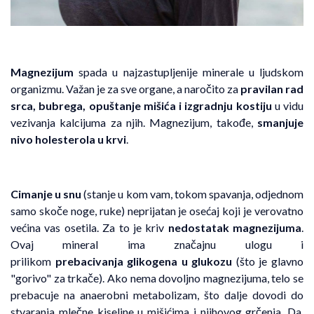
Magnezijum
spada u najzastupljenije minerale u ljudskom
organizmu. Važan je za sve organe, a naročito za
pravilan rad
srca, bubrega, opuštanje mišića i izgradnju kostiju
u vidu
vezivanja kalcijuma za njih. Magnezijum, takođe,
smanjuje
nivo holesterola u krvi
.
Cimanje u snu
(stanje u kom vam, tokom spavanja, odjednom
samo skoče noge, ruke) neprijatan je osećaj koji je verovatno
većina vas osetila. Za to je kriv
nedostatak magnezijuma
.
Ovaj mineral ima značajnu ulogu i
prilikom
prebacivanja glikogena u glukozu
(što je glavno
"gorivo" za trkače). Ako nema dovoljno magnezijuma, telo se
prebacuje na anaerobni metabolizam, što dalje dovodi do
stvaranja mlečne kiseline u mišićima i njihovog grčenja. Da,