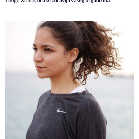
mnogo važnije, tiču se
zdravlja vašeg organizma
.